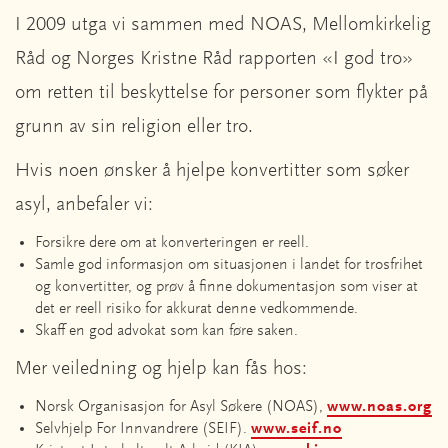
I 2009 utga vi sammen med NOAS, Mellomkirkelig
Råd og Norges Kristne Råd rapporten «I god tro»
om retten til beskyttelse for personer som flykter på
grunn av sin religion eller tro.
Hvis noen ønsker å hjelpe konvertitter som søker
asyl, anbefaler vi:
Forsikre dere om at konverteringen er reell.
Samle god informasjon om situasjonen i landet for trosfrihet
og konvertitter, og prøv å finne dokumentasjon som viser at
det er reell risiko for akkurat denne vedkommende.
Skaff en god advokat som kan føre saken.
Mer veiledning og hjelp kan fås hos:
Norsk Organisasjon for Asyl Søkere (NOAS),
www.noas.org
Selvhjelp For Innvandrere (SEIF).
www.seif.no