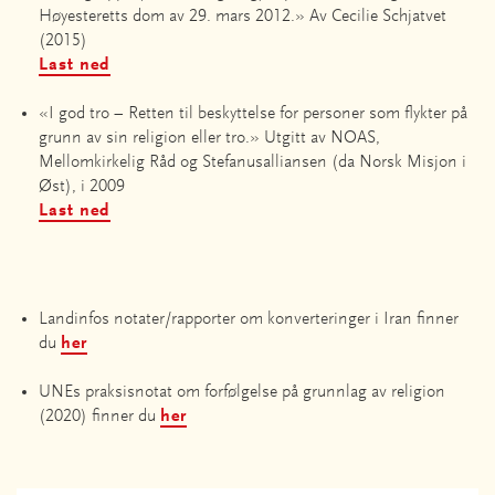
Høyesteretts dom av 29. mars 2012.» Av Cecilie Schjatvet
(2015)
Last ned
«I god tro – Retten til beskyttelse for personer som flykter på
grunn av sin religion eller tro.» Utgitt av NOAS,
Mellomkirkelig Råd og Stefanusalliansen (da Norsk Misjon i
Øst), i 2009
Last ned
Landinfos notater/rapporter om konverteringer i Iran finner
du
her
UNEs praksisnotat om forfølgelse på grunnlag av religion
(2020) finner du
her