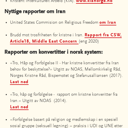
Kristent Interkulturelt Arbeid (KIA).
www.kianorge.no
Nyttige rapporter om Iran
United States Commision on Religious Freedom
om Iran
Brudd mot trosfriheten for kristne i Iran.
Rapport fra CSW,
Article18, Middle East Concern
(eng 2020)
Rapporter om konvertitter i norsk system:
«Tro, Håp og Forfølgelse II - Har kristne konvertitter fra Iran
behov for beskyttelse?» Utgitt av NOAS, Mellomkirkelig Råd,
Norges Kristne Råd, Bispemøtet og Stefanusalliansen (2017).
Last ned
«Tro, håp og forfølgelse - rapport om kristne konveritter fra
Iran.» Utgitt av NOAS (2014).
Last ned
«Forfølgelse basert på religion og medlemskap i en spesiell
sosial gruppe (seksuell legning) – praksis i UDI og UNE etter