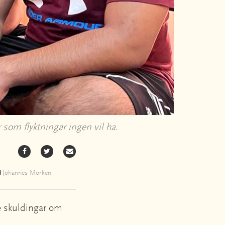
 som flyktningar ingen vil ha.
Johannes Morken
se skuldingar om