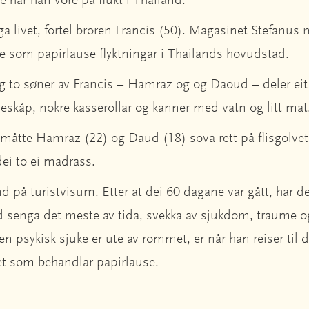
e har han vore på flukt i Thailand.
erga livet, fortel broren Francis (50). Magasinet Stefanus 
e som papirlause flyktningar i Thailands hovudstad.
g to søner av Francis – Hamraz og og Daoud – deler ei
øleskåp, nokre kasserollar og kanner med vatn og litt ma
t måtte Hamraz (22) og Daud (18) sova rett på flisgolvet
dei to ei madrass.
d på turistvisum. Etter at dei 60 dagane var gått, har dei
d senga det meste av tida, svekka av sjukdom, traume o
n psykisk sjuke er ute av rommet, er når han reiser til d
t som behandlar papirlause.