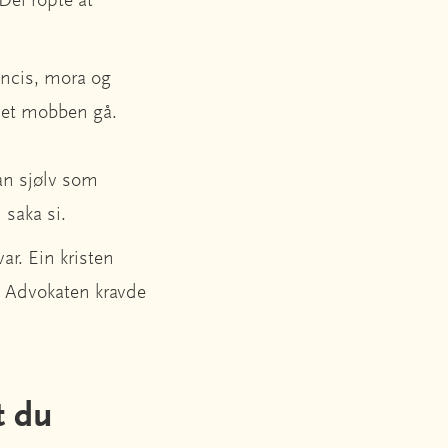
ei ropte at
ancis, mora og
 let mobben gå.
han sjølv som
 saka si.
ar. Ein kristen
a. Advokaten kravde
t du