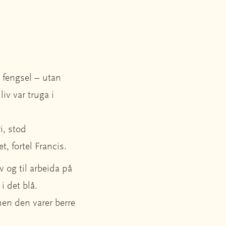
i fengsel – utan
iv var truga i
i, stod
t, fortel Francis.
v og til arbeida på
 i det blå.
men den varer berre