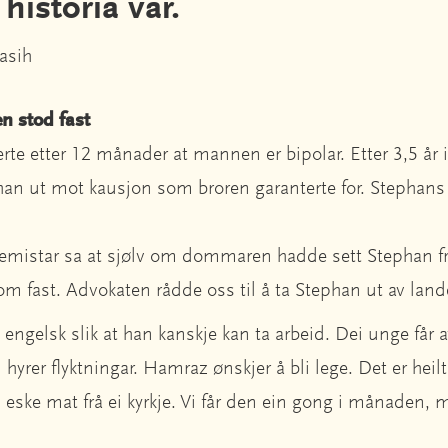
 historia vår.
asih
en stod fast
rte etter 12 månader at mannen er bipolar. Etter 3,5 år 
n ut mot kausjon som broren garanterte for. Stephans l
emistar sa at sjølv om dommaren hadde sett Stephan fr
m fast. Advokaten rådde oss til å ta Stephan ut av lande
engelsk slik at han kanskje kan ta arbeid. Dei unge får a
hyrer flyktningar. Hamraz ønskjer å bli lege. Det er heilt
i eske mat frå ei kyrkje. Vi får den ein gong i månaden, 