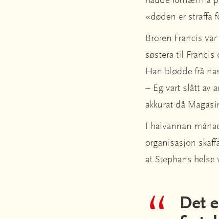
hadde fornærma pr
«døden er straffa f
Broren Francis var
søstera til Francis
Han blødde frå nas
– Eg vart slått av 
akkurat då Magasin
I halvannan månad e
organisasjon skaff
at Stephans helse 
Det e