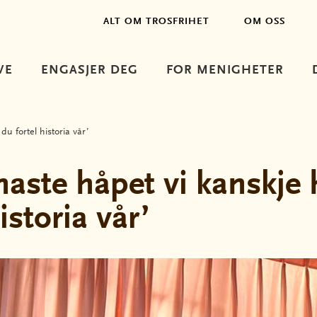
ALT OM TROSFRIHET
OM OSS
VE
ENGASJER DEG
FOR MENIGHETER
du fortel historia vår’
naste håpet vi kanskje h
istoria vår’