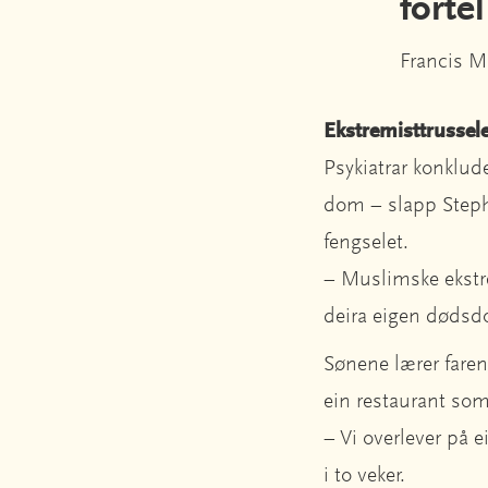
fortel
Francis M
Ekstremisttrussel
Psykiatrar konklude
dom – slapp Stepha
fengselet.
– Muslimske ekstr
deira eigen dødsdo
Sønene lærer faren 
ein restaurant som 
– Vi overlever på e
i to veker.