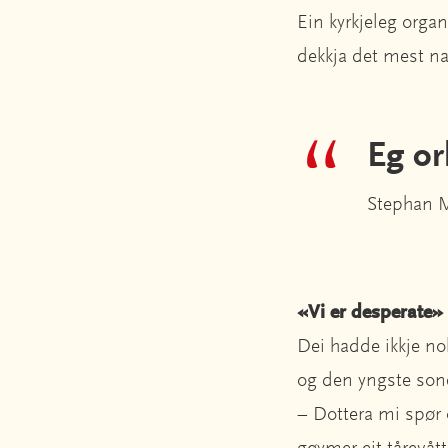
Ein kyrkjeleg orga
dekkja det mest n
Eg or
Stephan 
«Vi er desperate»
Dei hadde ikkje nok
og den yngste son
– Dottera mi spør 