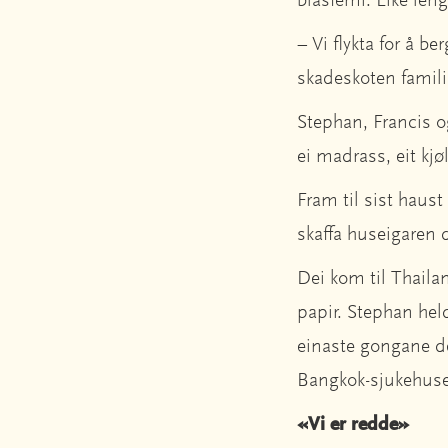
blasfemi. Like leng
– Vi flykta for å b
skadeskoten famili
Stephan, Francis o
ei madrass, eit kj
Fram til sist haus
skaffa huseigaren 
Dei kom til Thailan
papir. Stephan hel
einaste gongane de
Bangkok-sjukehuse
«Vi er redde»