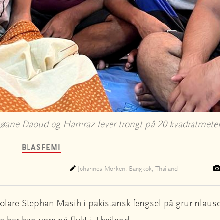
evøane Daoud og Hamraz lever trongt på 20 kvadratmeter
BLASFEMI
Johannes Morken, Bangkok, Thailand
bipolare Stephan Masih i pakistansk fengsel på grunnlau