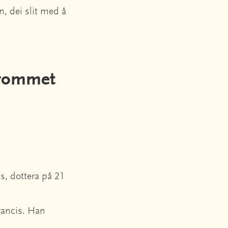
n, dei slit med å
e rommet
is, dottera på 21
Francis. Han