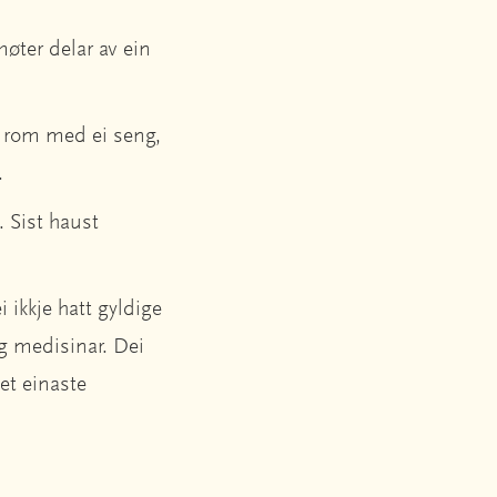
møter delar av ein
t rom med ei seng,
t.
. Sist haust
 ikkje hatt gyldige
g medisinar. Dei
et einaste