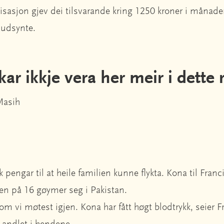
nisasjon gjev dei tilsvarande kring 1250 kroner i månade
audsynte.
kar ikkje vera her meir i dett
Masih
 pengar til at heile familien kunne flykta. Kona til Franc
en på 16 gøymer seg i Pakistan.
om vi møtest igjen. Kona har fått høgt blodtrykk, seier 