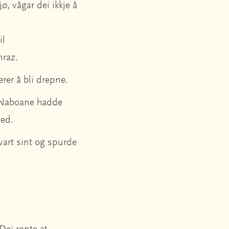
jø, vågar dei ikkje å
il
mraz.
erer å bli drepne.
. Naboane hadde
 med.
vart sint og spurde