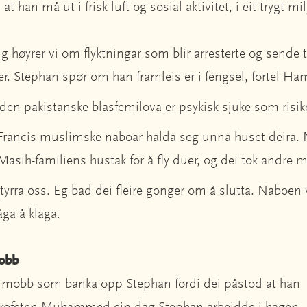
t han må ut i frisk luft og sosial aktivitet, i eit trygt mil
ig høyrer vi om flyktningar som blir arresterte og sende t
. Stephan spør om han framleis er i fengsel, fortel Ha
 den pakistanske blasfemilova er psykisk sjuke som risik
 Francis muslimske naboar halda seg unna huset deira
Masih-familiens hustak for å fly duer, og dei tok andre
styrra oss. Eg bad dei fleire gonger om å slutta. Naboen 
våga å klaga.
mobb
mobb som banka opp Stephan fordi dei påstod at han