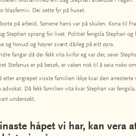
ofeten Muhammed ein dag Stephan arbeidde i hagen. D
or blasfemi». Dei sette fyr på huset.
 borte på arbeid. Sønene hans var på skulen. Kona til Fr
 og Stephan sprang for livet. Politiet fengsla Stephan og
e og hovud og høyrer svært dårleg på eitt øyra.
andre fangar då dei fekk vita kvifor eg var der, seier Step
et Stefanus er på besøk, er vaken nok til å seia noko om
tter angrepet visste familien ikkje kvar den arresterte v
a advokat. Då fekk familien vita kvar Stephan var fengsl
vart undersøkt.
inaste håpet vi har, kan vera a