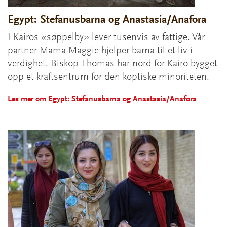
Egypt: Stefanusbarna og Anastasia/Anafora
I Kairos «søppelby» lever tusenvis av fattige. Vår
partner Mama Maggie hjelper barna til et liv i
verdighet. Biskop Thomas har nord for Kairo bygget
opp et kraftsentrum for den koptiske minoriteten.
Les mer om Egypt: Stefanusbarna og Anastasia/Anafora