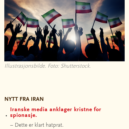
Illustrasjonsbilde. Foto: Shutterstock.
NYTT FRA IRAN
Iranske media anklager kristne for
spionasje.
– Dette er klart hatprat.