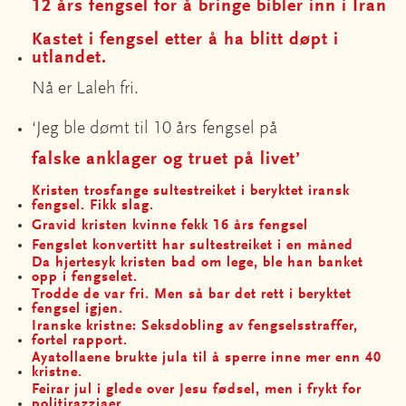
12 års fengsel for å bringe bibler inn i Iran
Kastet i fengsel etter å ha blitt døpt i
utlandet.
Nå er Laleh fri.
‘Jeg ble dømt til 10 års fengsel på
falske anklager og truet på livet’
Kristen trosfange sultestreiket i beryktet iransk
fengsel. Fikk slag.
Gravid kristen kvinne fekk 16 års fengsel
Fengslet konvertitt har sultestreiket i en måned
Da hjertesyk kristen bad om lege, ble han banket
opp i fengselet.
Trodde de var fri. Men så bar det rett i beryktet
fengsel igjen.
Iranske kristne: Seksdobling av fengselsstraffer,
fortel rapport.
Ayatollaene brukte jula til å sperre inne mer enn 40
kristne.
Feirar jul i glede over Jesu fødsel, men i frykt for
politirazziaer.