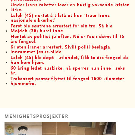
Under Irans raketter lever en hurtig voksende kristen
kirke.
Laleh (45) nektet å tilstå at hun ‘truer Irans
nasjonale sikkerhet’
Først ble søstrene arrestert for sin tro. Så ble
Mojdeh (36) buret inne.
Hentet av politiet julaften. Nå er Yasir dømt til 15
års fengsel.
Kristen iraner arrestert. Sivilt politi beslagla
innrammet Jesus-bilde.
Laleh (45) ble døpt i utlandet, fikk to års fengsel da
hun kom hjem.
60 åring ledet huskirke, nå sperres hun inne i seks
år.
Trakassert pastor flyttet til fengsel 1600 kilometer
hjemmefra.
MENIGHETSPROSJEKTER