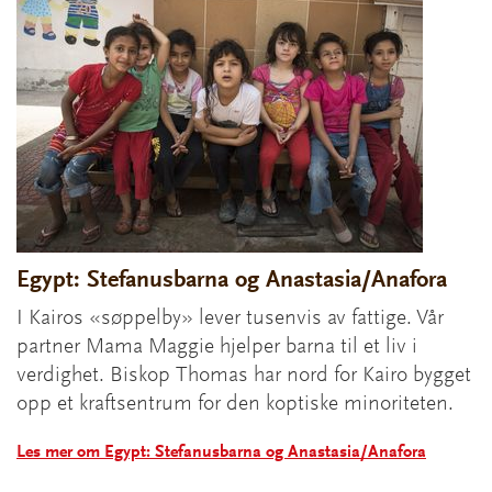
Egypt: Stefanusbarna og Anastasia/Anafora
I Kairos «søppelby» lever tusenvis av fattige. Vår
partner Mama Maggie hjelper barna til et liv i
verdighet. Biskop Thomas har nord for Kairo bygget
opp et kraftsentrum for den koptiske minoriteten.
Les mer om Egypt: Stefanusbarna og Anastasia/Anafora