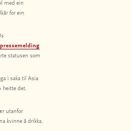
sel med ein
kår for ein
Us
i pressemelding
gerte statusen som
a i saka til Asia
» heitte det.
ær utanfor
na kvinne å drikka.