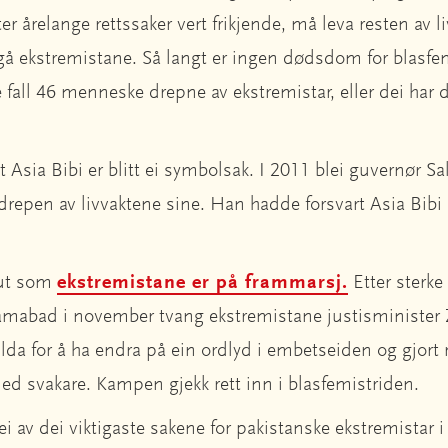
 årelange rettssaker vert frikjende, må leva resten av 
gå ekstremistane. Så langt er ingen dødsdom for blasfe
e fall 46 menneske drepne av ekstremistar, eller dei har 
a Bibi er blitt ei symbolsak. I 2011 blei guvernør Sa
repen av livvaktene sine. Han hadde forsvart Asia Bibi
 ut som
ekstremistane er på frammarsj.
Etter sterke
lamabad i november tvang ekstremistane justisminister 
lda for å ha endra på ein ordlyd i embetseiden og gjort r
 svakare. Kampen gjekk rett inn i blasfemistriden.
i av dei viktigaste sakene for pakistanske ekstremistar i 