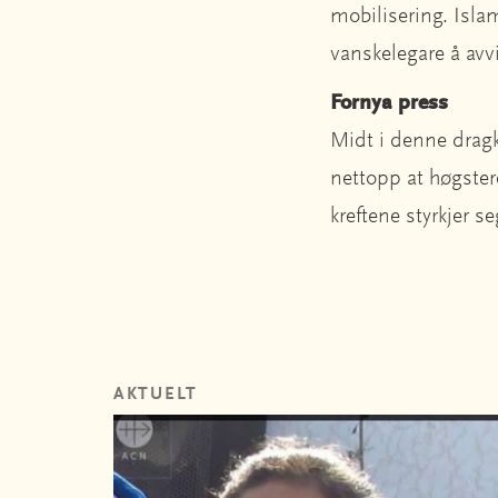
mobilisering. Isla
vanskelegare å avv
Fornya press
Midt i denne dragk
nettopp at høgstere
kreftene styrkjer s
AKTUELT