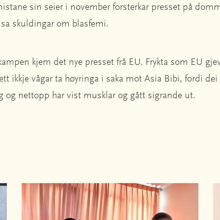
mistane sin seier i november forsterkar presset på domma
isa skuldingar om blasfemi.
ampen kjem det nye presset frå EU. Frykta som EU gjev u
tt ikkje vågar ta høyringa i saka mot Asia Bibi, fordi dei
eg og nettopp har vist musklar og gått sigrande ut.