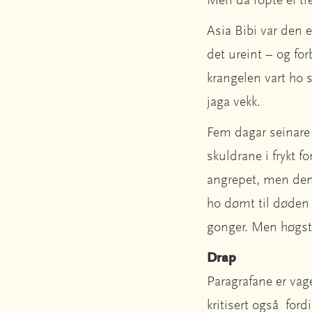
Men då ropte ei tre
Asia Bibi var den e
det ureint – og for
krangelen vart ho
jaga vekk.
Fem dagar seinare 
skuldrane i frykt 
angrepet, men denn
ho dømt til døden v
gonger. Men høgste
Drap
Paragrafane er vag
kritisert også ford