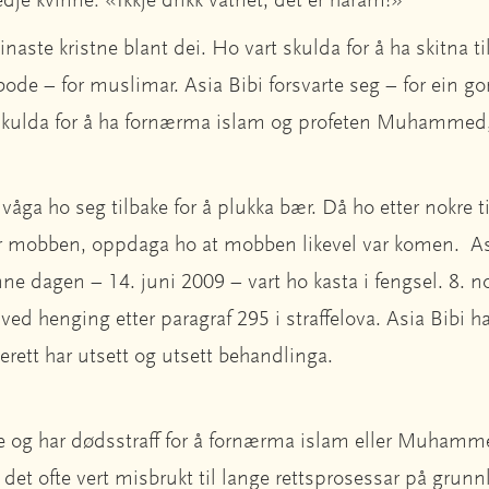
dje kvinne: «Ikkje drikk vatnet, det er haram!»
inaste kristne blant dei. Ho vart skulda for å ha skitna ti
bode – for muslimar. Asia Bibi forsvarte seg – for ein go
 skulda for å ha fornærma islam og profeten Muhammed,
våga ho seg tilbake for å plukka bær. Då ho etter nokre
for mobben, oppdaga ho at mobben likevel var komen. As
e dagen – 14. juni 2009 – vart ho kasta i fengsel. 8. 
ed henging etter paragraf 295 i straffelova. Asia Bibi ha
rett har utsett og utsett behandlinga.
e og har dødsstraff for å fornærma islam eller Muhamme
i det ofte vert misbrukt til lange rettsprosessar på grun