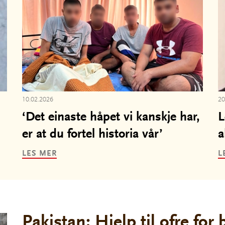
10.02.2026
20
‘Det einaste håpet vi kanskje har,
L
er at du fortel historia vår’
a
LES MER
L
Pakistan: Hjelp til ofre for