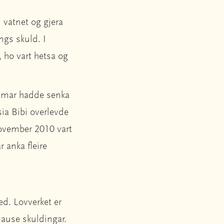
l vatnet og gjera
ngs skuld. I
 ho vart hetsa og
 timar hadde senka
ia Bibi overlevde
november 2010 vart
r anka fleire
d. Lovverket er
nlause skuldingar.