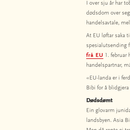
I over sju år har 
dødsdom over seg, d
handelsavtale, me
At EU løftar saka t
spesialutsending fo
frå EU
1. februar 
handelspartnar, må 
«EU-landa er i ferd
Bibi for å blidgjer
Dødsdømt
Ein glovarm junida
landsbyen. Asia Bib