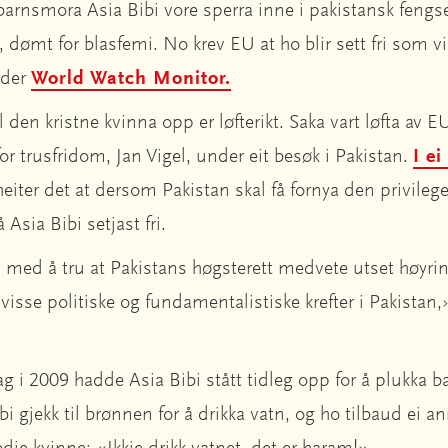
tobarnsmora Asia Bibi vore sperra inne i pakistansk feng
ømt for blasfemi. No krev EU at ho blir sett fri som vil
lder
World Watch Monitor.
il den kristne kvinna opp er løfterikt. Saka vart løfta av E
r trusfridom, Jan Vigel, under eit besøk i Pakistan.
I e
heiter det at dersom Pakistan skal få fornya den privile
Asia Bibi setjast fri.
 med å tru at Pakistans høgsterett medvete utset høyring
a visse politiske og fundamentalistiske krefter i Pakistan,
g i 2009 hadde Asia Bibi stått tidleg opp for å plukka b
i gjekk til brønnen for å drikka vatn, og ho tilbaud ei an