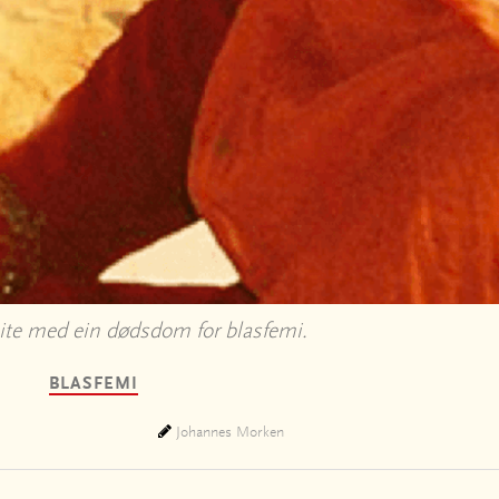
 site med ein dødsdom for blasfemi.
BLASFEMI
Johannes Morken