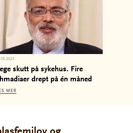
.05.2025
ege skutt på sykehus. Fire
hmadiaer drept på én måned
ES MER
 blasfemilov og