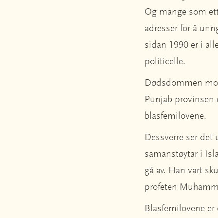
Og mange som etter
adresser for å unn
sidan 1990 er i all
politicelle.
Dødsdommen mot Asi
Punjab-provinsen d
blasfemilovene.
Dessverre ser det
samanstøytar i Is
gå av. Han vart sku
profeten Muhammed
Blasfemilovene er e