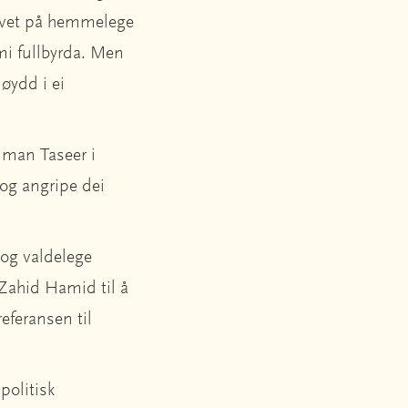
livet på hemmelege
mi fullbyrda. Men
døydd i ei
lman Taseer i
 og angripe dei
 og valdelege
Zahid Hamid til å
eferansen til
politisk