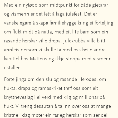
Med ein nyfødd som midtpunkt for både gjetarar
og vismenn er det lett å laga julefest. Det er
vanskelegare å skapa familiehygge kring ei forteljing
om flukt midt på natta, med eit lite barn som ein
rasande herskar ville drepa. Julekrubba ville blitt
annleis dersom vi skulle ta med oss heile andre
kapittel hos Matteus og ikkje stoppa med vismenn
i stallen.
Forteljinga om den slu og rasande Herodes, om
flukta, drapa og ramaskriket treff oss som eit
knyttneveslag i ei verd med krig og millionar på
flukt. Vi treng dessutan å ta inn over oss at mange
kristne i dag møter ein farleg herskar som ser dei