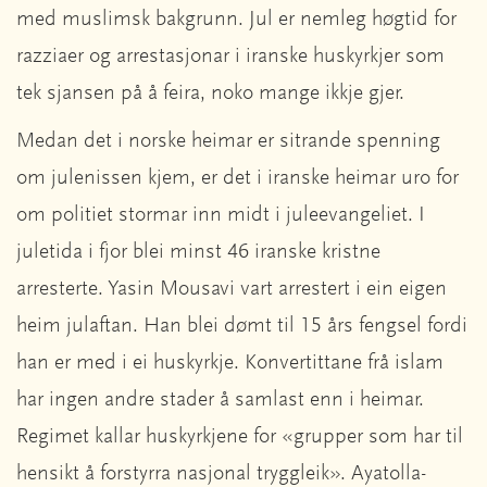
med muslimsk bakgrunn. Jul er nemleg høgtid for
razziaer og arrestasjonar i iranske huskyrkjer som
tek sjansen på å feira, noko mange ikkje gjer.
Medan det i norske heimar er sitrande spenning
om julenissen kjem, er det i iranske heimar uro for
om politiet stormar inn midt i juleevangeliet. I
juletida i fjor blei minst 46 iranske kristne
arresterte. Yasin Mousavi vart arrestert i ein eigen
heim julaftan. Han blei dømt til 15 års fengsel fordi
han er med i ei huskyrkje. Konvertittane frå islam
har ingen andre stader å samlast enn i heimar.
Regimet kallar huskyrkjene for «grupper som har til
hensikt å forstyrra nasjonal tryggleik». Ayatolla-