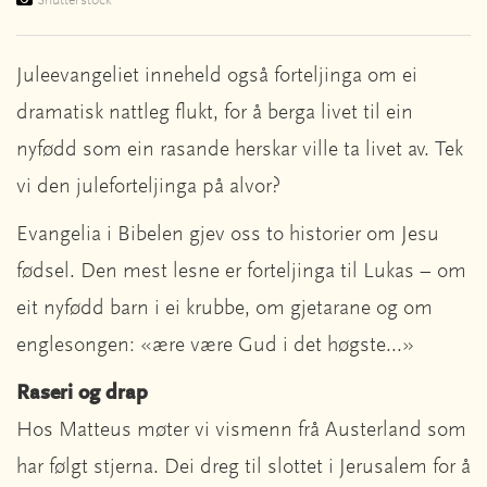
Shutterstock
Juleevangeliet inneheld også forteljinga om ei
dramatisk nattleg flukt, for å berga livet til ein
nyfødd som ein rasande herskar ville ta livet av. Tek
vi den juleforteljinga på alvor?
Evangelia i Bibelen gjev oss to historier om Jesu
fødsel. Den mest lesne er forteljinga til Lukas – om
eit nyfødd barn i ei krubbe, om gjetarane og om
englesongen: «ære være Gud i det høgste...»
Raseri og drap
Hos Matteus møter vi vismenn frå Austerland som
har følgt stjerna. Dei dreg til slottet i Jerusalem for å