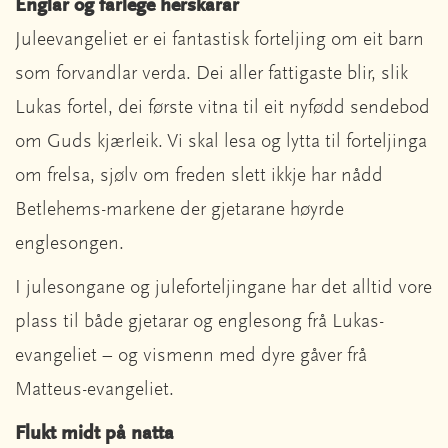
Englar og farlege herskarar
Juleevangeliet er ei fantastisk forteljing om eit barn
som forvandlar verda. Dei aller fattigaste blir, slik
Lukas fortel, dei første vitna til eit nyfødd sendebod
om Guds kjærleik. Vi skal lesa og lytta til forteljinga
om frelsa, sjølv om freden slett ikkje har nådd
Betlehems-markene der gjetarane høyrde
englesongen.
I julesongane og juleforteljingane har det alltid vore
plass til både gjetarar og englesong frå Lukas-
evangeliet – og vismenn med dyre gåver frå
Matteus-evangeliet.
Flukt midt på natta