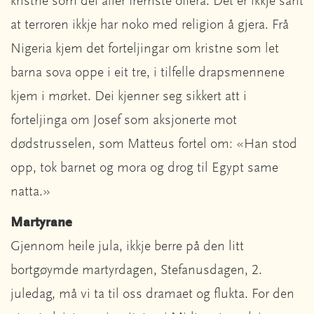
kristne som dei aller fremste offera. Det er ikkje sant
at terroren ikkje har noko med religion å gjera. Frå
Nigeria kjem det forteljingar om kristne som let
barna sova oppe i eit tre, i tilfelle drapsmennene
kjem i mørket. Dei kjenner seg sikkert att i
forteljinga om Josef som aksjonerte mot
dødstrusselen, som Matteus fortel om: «Han stod
opp, tok barnet og mora og drog til Egypt same
natta.»
Martyrane
Gjennom heile jula, ikkje berre på den litt
bortgøymde martyrdagen, Stefanusdagen, 2.
juledag, må vi ta til oss dramaet og flukta. For den