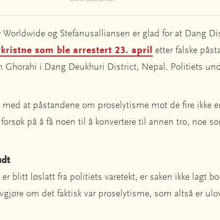
ty Worldwide og Stefanusalliansen er glad for at Dang Dis
 kristne som ble arrestert 23. april
etter falske pås
n Ghorahi i Dang Deukhuri District, Nepal. Politiets un
 med at påstandene om proselytisme mot de fire ikke er
forsøk på å få noen til å konvertere til annen tro, noe so
udt
r blitt løslatt fra politiets varetekt, er saken ikke lagt bo
avgjøre om det faktisk var proselytisme, som altså er ul