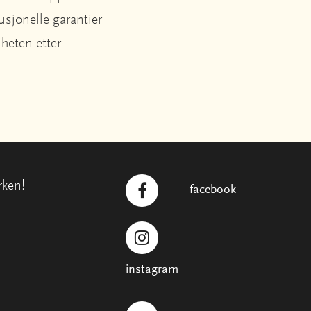
usjonelle garantier
iheten etter
rken!
facebook
instagram