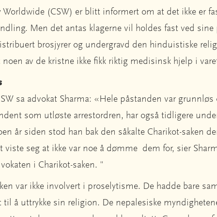
y Worldwide (CSW) er blitt informert om at det ikke er f
handling. Men det antas klagerne vil holdes fast ved sin
istribuert brosjyrer og undergravd den hinduistiske relig
 noen av de kristne ikke fikk riktig medisinsk hjelp i vare
s
 CSW sa advokat Sharma: «Hele påstanden var grunnløs o
endent som utløste arrestordren, har også tidligere under
oen år siden stod han bak den såkalte Charikot-saken de
 det viste seg at ikke var noe å dømme dem for, sier Sha
vokaten i Charikot-saken. "
ken var ikke involvert i proselytisme. De hadde bare saml
et til å uttrykke sin religion. De nepalesiske myndighete