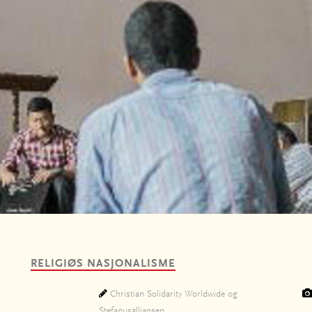
RELIGIØS NASJONALISME
Christian Solidarity Worldwide og
Stefanusalliansen