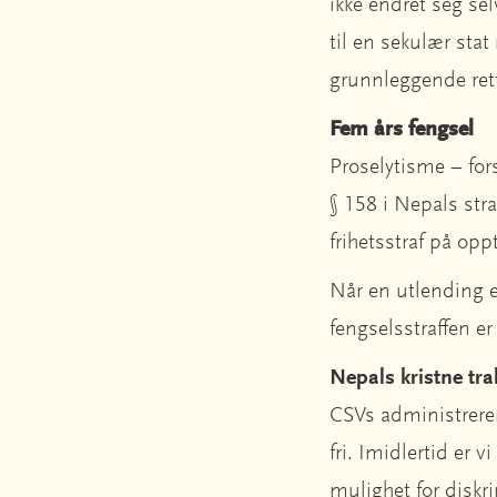
ikke endret seg se
til en sekulær stat
grunnleggende rett
Fem års fengsel
Proselytisme – fors
§ 158 i Nepals stra
frihetsstraf på opp
Når en utlending er
fengselsstraffen er 
Nepals kristne tr
CSVs administreren
fri. Imidlertid er 
mulighet for diskri