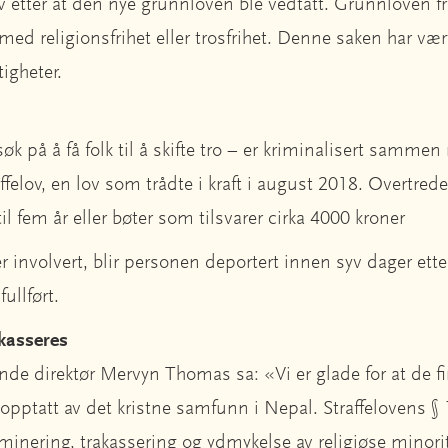
lv etter at den nye grunnloven ble vedtatt. Grunnloven f
 med religionsfrihet eller trosfrihet. Denne saken har vær
igheter.
øk på å få folk til å skifte tro – er kriminalisert samme
ffelov, en lov som trådte i kraft i august 2018. Overtredel
til fem år eller bøter som tilsvarer cirka 4000 kroner
 involvert, blir personen deportert innen syv dager ette
fullført.
akasseres
de direktør Mervyn Thomas sa: «Vi er glade for at de fire
vi opptatt av det kristne samfunn i Nepal. Straffelovens §
minering, trakassering og ydmykelse av religiøse minorit