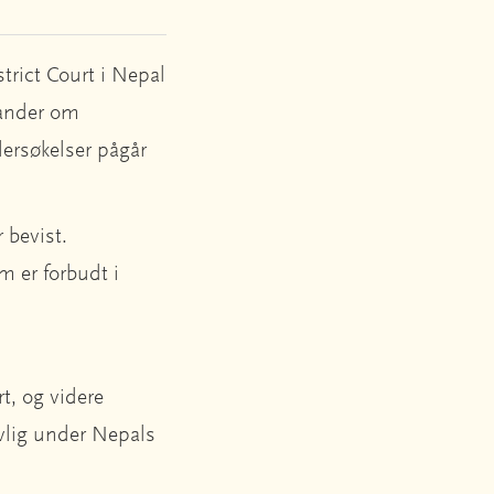
trict Court i Nepal
tander om
dersøkelser pågår
 bevist.
m er forbudt i
rt, og videre
ovlig under Nepals