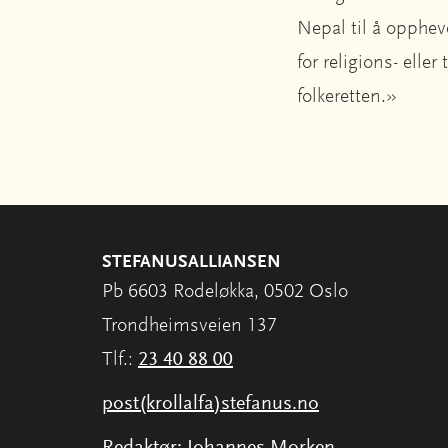
Nepal til å opphev
for religions- eller
folkeretten.»
STEFANUSALLIANSEN
Pb 6603 Rodeløkka, 0502 Oslo
Trondheimsveien 137
Tlf.:
23 40 88 00
post(krollalfa)stefanus.no