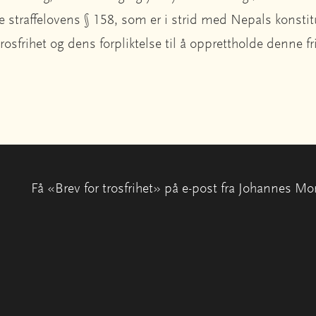
e straffelovens § 158, som er i strid med Nepals konstit
 trosfrihet og dens forpliktelse til å opprettholde denne fr
Få «Brev for trosfrihet» på e-post fra Johannes Mo