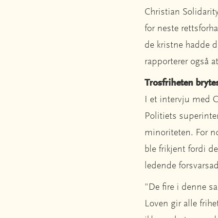
Christian Solidarit
for neste rettsfor
de kristne hadde d
rapporterer også at
Trosfriheten bryte
I et intervju med
Politiets superint
minoriteten. For n
ble frikjent fordi
ledende forsvarsad
"De fire i denne sa
Loven gir alle frih