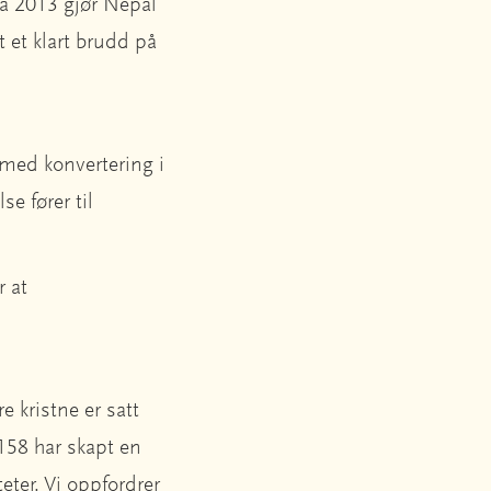
ra 2013 gjør Nepal
t et klart brudd på
n med konvertering i
se fører til
r at
 kristne er satt
 158 har skapt en
eter. Vi oppfordrer