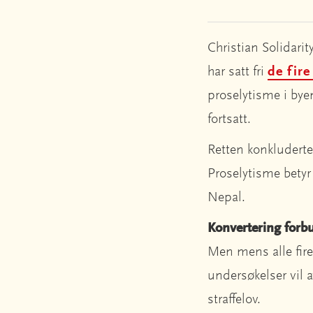
Christian Solidari
har satt fri
de fire
proselytisme i bye
fortsatt.
Retten konkluderte
Proselytisme betyr 
Nepal.
Konvertering forb
Men mens alle fire e
undersøkelser vil 
straffelov.