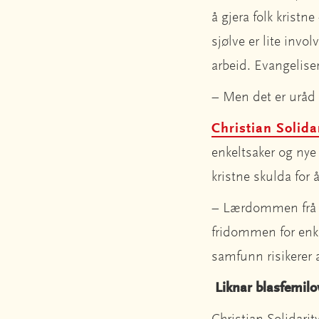
å gjera folk krist
sjølve er lite invo
arbeid. Evangeliser
– Men det er uråd
Christian Solid
enkeltsaker og ny
kristne skulda for 
– Lærdommen frå In
fridommen for enkel
samfunn risikerer 
Liknar blasfemilo