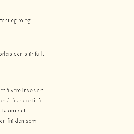
ffentleg ro og
orleis den slår fullt
t å vere involvert
 å få andre til å
vita om det.
 men frå den som