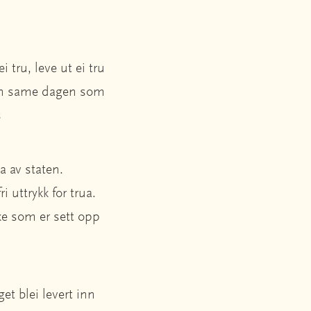
 tru, leve ut ei tru
 den same dagen som
s
a av staten.
i uttrykk for trua.
kke som er sett opp
et blei levert inn