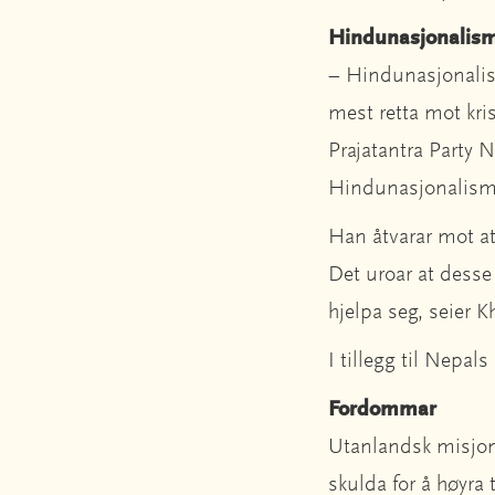
Hindunasjonalis
– Hindunasjonalist
mest retta mot kri
Prajatantra Party N
Hindunasjonalisme 
Han åtvarar mot at
Det uroar at desse a
hjelpa seg, seier K
I tillegg til Nepal
Fordommar
Utanlandsk misjonsv
skulda for å høyra 