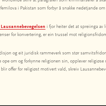
ty Worldwide skriv at paragrafen som kriminaliserer å ska
lasfemilova i Pakistan som forbyr å snakke nedetjande om
rå Lausannebevegelsen
i fjor heiter det at spreiinga av
renser for konvertering, er ein trussel mot religionsfrid
tradisjon og eit juridisk rammeverk som stør samvitsfrid
e ope om og forkynne religionen sin, opplever religiøse 
e blir offer for religiøst motivert vald, skreiv Lausanneb