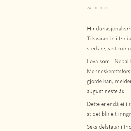
24. 10. 2017
Hindunasjonalisme 
Tilsvarande i Indi
sterkare, vert mino
Lova som i Nepal k
Menneskerettsforsv
gjorde han, melde
august neste år.
Dette er endå ei i 
at det blir eit inn
Seks delstatar i In