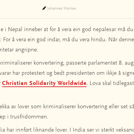
Johannes Morken
i Nepal inneber at for å vera ein god nepalesar må du
a: For å vera ein god indar, må du vera hindu. Når denne
ritetar angripne.
riminaliserer konvertering, passerte parlamentet 8. aug
arar har protestert og bedt presidenten om ikkje å sign
r
Christian Solidarity Worldwide
. Lova skal tidlegast 
rekka av lover som kriminaliserer konvertering eller set s
grep i trusfridommen.
dia har innført liknande lover. I India ser vi sterkt veksa