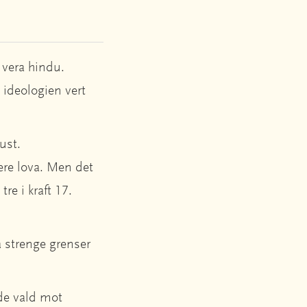
 vera hindu.
 ideologien vert
ust.
ere lova. Men det
tre i kraft 17.
å strenge grenser
nde vald mot