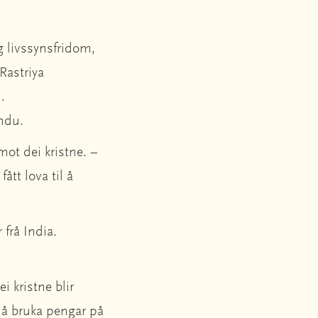
g livssynsfridom,
Rastriya
.
ndu.
ot dei kristne. –
ått lova til å
 frå India.
i kristne blir
r å bruka pengar på