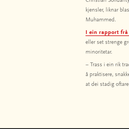
Christian Solidari
kjensler, liknar b
Muhammed.
I ein rapport f
eller set strenge g
minoritetar.
– Trass i ein rik 
å praktisere, snakk
at dei stadig oftar