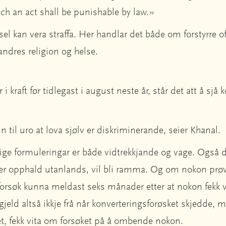
uch an act shall be punishable by law.»
sel kan vera straffa. Her handlar det både om forstyrre o
andres religion og helse.
 i kraft før tidlegast i august neste år, står det att å sjå k
 til uro at lova sjølv er diskriminerande, seier Khanal.
ige formuleringar er både vidtrekkjande og vage. Også de
er opphald utanlands, vil bli ramma. Og om nokon prøver
ke forsøk kunna meldast seks månader etter at nokon fekk 
 gjeld altså ikkje frå når konverteringsforøsket skjedde,
iet, fekk vita om forsøket på å ombende nokon.