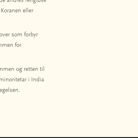
de andres religiøse
 Koranen eller
 lover som forbyr
ommen for
ommen og retten til
minoritetar i India
evegelsen.