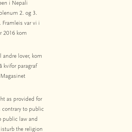
een i Nepali
i plenum 2. og 3.
Framleis var vi i
ar 2016 kom
l andre lover, kom
å kvifor paragraf
l Magasinet
ght as provided for
 contrary to public
rb public law and
isturb the religion