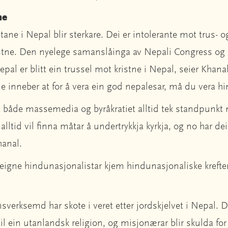
me
ane i Nepal blir sterkare. Dei er intolerante mot trus- o
stne. Den nyelege samanslåinga av Nepali Congress og 
epal er blitt ein trussel mot kristne i Nepal, seier Khanal
inneber at for å vera ein god nepalesar, må du vera hi
 både massemedia og byråkratiet alltid tek standpunkt m
lltid vil finna måtar å undertrykkja kyrkja, og no har dei f
hanal.
s eigne hindunasjonalistar kjem hindunasjonaliske krefter
erksemd har skote i veret etter jordskjelvet i Nepal. De
til ein utanlandsk religion, og misjonærar blir skulda fo