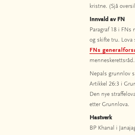
kristne. (Sjå overs
Innvald av FN
Paragraf 18 i FNs m
og skifte tru. Lov
FNs generalfors
menneskerettsråd. P
Nepals grunnlov slå
Artikkel 26:3 i Grun
Den nye straffelov
etter Grunnlova.
Hastverk
BP Khanal i Janajag