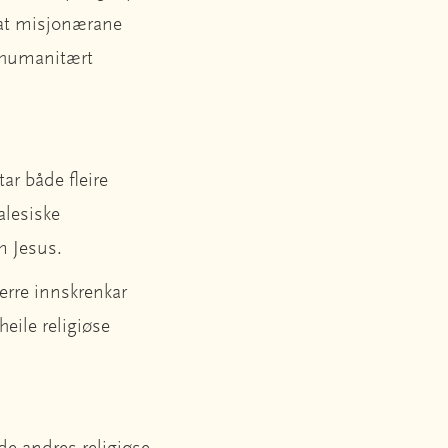
r at misjonærane
g humanitært
tar både fleire
alesiske
om Jesus.
erre innskrenkar
heile religiøse