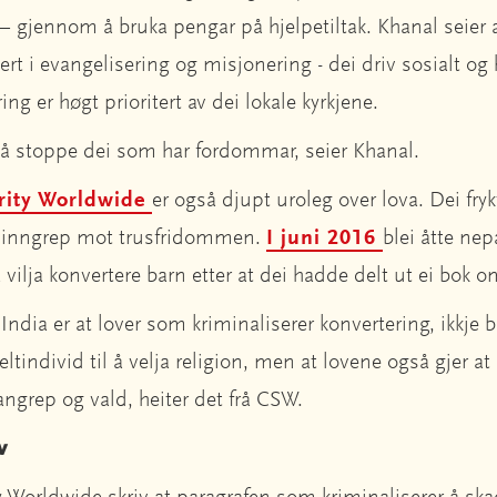
ne – gjennom å bruka pengar på hjelpetiltak. Khanal seie
lvert i evangelisering og misjonering - dei driv sosialt o
ing er høgt prioritert av dei lokale kyrkjene.
 å stoppe dei som har fordommar, seier Khanal.
arity Worldwide
er også djupt uroleg over lova. Dei fryk
e inngrep mot trusfridommen.
I juni 2016
blei åtte nep
å vilja konvertere barn etter at dei hadde delt ut ei bok 
dia er at lover som kriminaliserer konvertering, ikkje b
tindivid til å velja religion, men at lovene også gjer at 
angrep og vald, heiter det frå CSW.
v