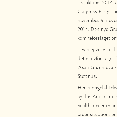
15. oktober 2014, 
Congress Party. For
november. 9. novem
2014. Den nye Grun
komiteforslaget om
– Vanlegvis vil ei
dette lovforslaget 
26:3 i Grunnlova kr
Stefanus.
Her er engelsk teks
by this Article, no
health, decency an
order situation, or