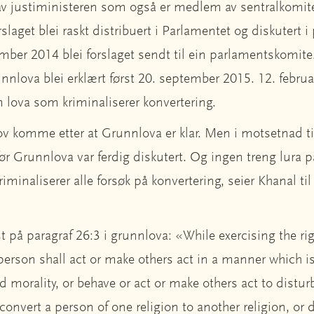
av justiministeren som også er medlem av sentralkomit
slaget blei raskt distribuert i Parlamentet og diskutert 
ber 2014 blei forslaget sendt til ein parlamentskomite. 
nlova blei erklært først 20. september 2015. 12. febru
 lova som kriminaliserer konvertering.
 lov komme etter at Grunnlova er klar. Men i motsetnad ti
før Grunnlova var ferdig diskutert. Og ingen treng lura p
iminaliserer alle forsøk på konvertering, seier Khanal ti
t på paragraf 26:3 i grunnlova: «While exercising the ri
 person shall act or make others act in a manner which is
d morality, or behave or act or make others act to distu
 convert a person of one religion to another religion, or d