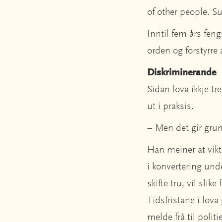
of other people. S
Inntil fem års feng
orden og forstyrre 
Diskriminerande
Sidan lova ikkje trer
ut i praksis.
– Men det gir grunn
Han meiner at vikt
i konvertering und
skifte tru, vil sli
Tidsfristane i lova
melde frå til polit