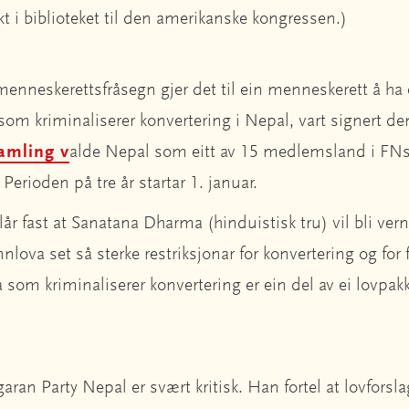
ikt i biblioteket til den amerikanske kongressen.)
enneskerettsfråsegn gjer det til ein menneskerett å ha ei
a som kriminaliserer konvertering i Nepal, vart signert
amling v
alde Nepal som eitt av 15 medlemsland i FN
erioden på tre år startar 1. januar.
r fast at Sanatana Dharma (hinduistisk tru) vil bli vern
nlova set så sterke restriksjonar for konvertering og for fr
a som kriminaliserer konvertering er ein del av ei lovpa
aran Party Nepal er svært kritisk. Han fortel at lovforslag