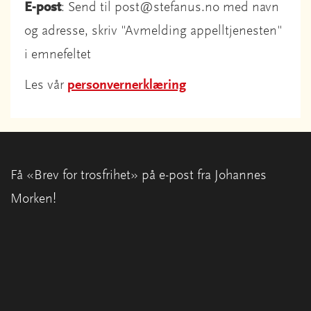
E-post
: Send til post@stefanus.no med navn
og adresse, skriv "Avmelding appelltjenesten"
i emnefeltet
Les vår
personvernerklæring
Få «Brev for trosfrihet» på e-post fra Johannes
Morken!