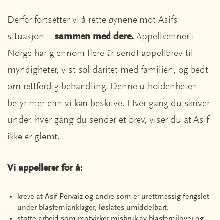
Derfor fortsetter vi å rette øynene mot Asifs
situasjon –
sammen med dere.
Appellvenner i
Norge har gjennom flere år sendt appellbrev til
myndigheter, vist solidaritet med familien, og bedt
om rettferdig behandling. Denne utholdenheten
betyr mer enn vi kan beskrive. Hver gang du skriver
under, hver gang du sender et brev, viser du at Asif
ikke er glemt.
Vi appellerer for å:
kreve at Asif Pervaiz og andre som er urettmessig fengslet
under blasfemianklager, løslates umiddelbart.
støtte arbeid som motvirker misbruk av blasfemilover og