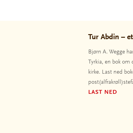
Tur Abdin – e
Bjørn A. Wegge har
Tyrkia, en bok om d
kirke. Last ned bok
post(alfrakrøll)ste
LAST NED