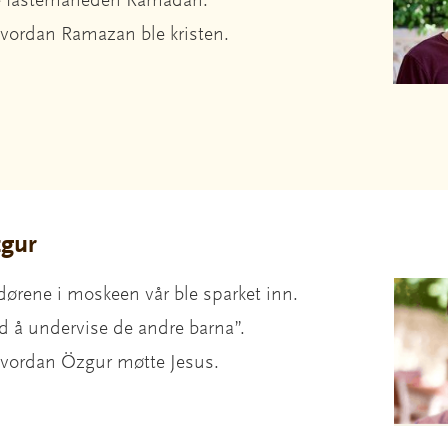
e fastemåneden Ramadan.
hvordan Ramazan ble kristen.
zgur
 dørene i moskeen vår ble sparket inn.
d å undervise de andre barna”.
hvordan Özgur møtte Jesus.