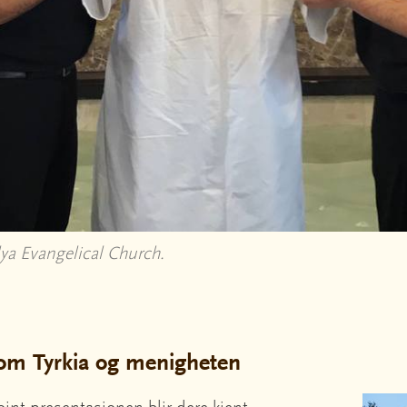
lya Evangelical Church.
om Tyrkia og menigheten