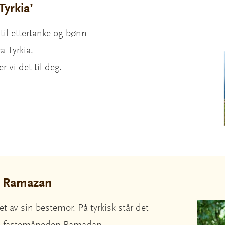
Tyrkia’
 til ettertanke og bønn
a Tyrkia.
r vi det til deg.
a Ramazan
t av sin bestemor. På tyrkisk står det