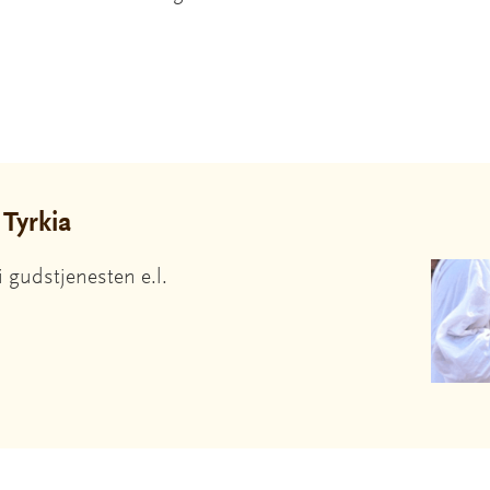
 Tyrkia
i gudstjenesten e.l.