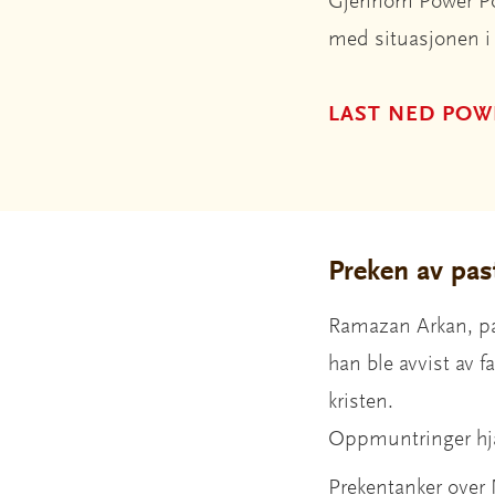
Gjennom Power Poi
med situasjonen i 
LAST NED POW
Preken av pa
Ramazan Arkan, pas
han ble avvist av 
kristen.
Oppmuntringer hjal
Prekentanker over 