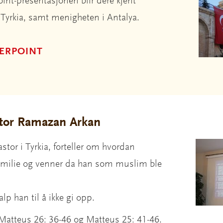
nt-presentasjonen blir dere kjent
Tyrkia, samt menigheten i Antalya.
ERPOINT
stor Ramazan Arkan
tor i Tyrkia, forteller om hvordan
familie og venner da han som muslim ble
p han til å ikke gi opp.
Matteus 26: 36-46 og Matteus 25: 41-46.