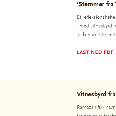
‘Stemmer fra 
Et refleksjonshefte
- med vitnesbyrd fr
Ta kontakt så sende
LAST NED PDF
Vitnesbyrd fr
Ramazan fikk navne