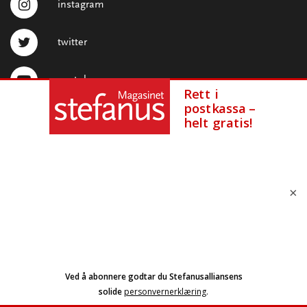
instagram
twitter
youtube
STEFANUSALLIANSEN
Pb 6603 Rodeløkka, 0502 Oslo
Trondheimsveien 137
×
Tlf.:
23 40 88 00
post(krollalfa)stefanus.no
Redaktør: Johannes Morken
Konto.: 3000 14 57922