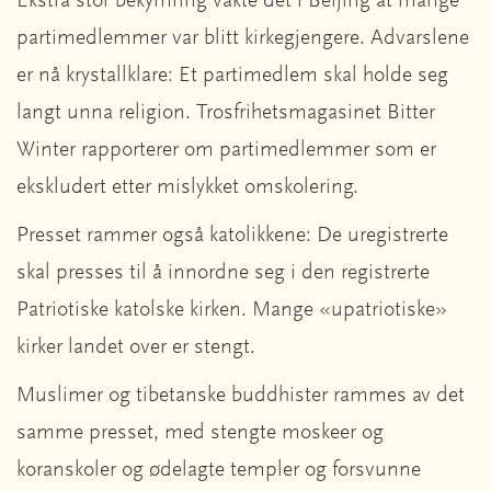
Ekstra stor bekymring vakte det i Beijing at mange
partimedlemmer var blitt kirkegjengere. Advarslene
er nå krystallklare: Et partimedlem skal holde seg
langt unna religion. Trosfrihetsmagasinet Bitter
Winter rapporterer om partimedlemmer som er
ekskludert etter mislykket omskolering.
Presset rammer også katolikkene: De uregistrerte
skal presses til å innordne seg i den registrerte
Patriotiske katolske kirken. Mange «upatriotiske»
kirker landet over er stengt.
Muslimer og tibetanske buddhister rammes av det
samme presset, med stengte moskeer og
koranskoler og ødelagte templer og forsvunne