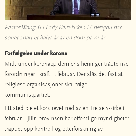
Pastor Wang Yi i Early Rain-kirken i Chengdu har
sonet snart et halvt år av en dom på ni år.
Forfølgelse under korona
Midt under koronaepidemiens herjinger trådte nye
forordninger i kraft 1. februar. Der slås det fast at
religiøse organisasjoner skal følge
kommunistpartiet.
Ett sted ble et kors revet ned av en Tre selv-kirke i
februar. I Jilin-provinsen har offentlige myndigheter
trappet opp kontroll og etterforskning av