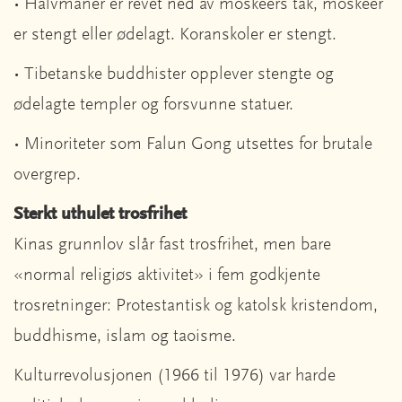
• Halvmåner er revet ned av moskeers tak, moskeer
er stengt eller ødelagt. Koranskoler er stengt.
• Tibetanske buddhister opplever stengte og
ødelagte templer og forsvunne statuer.
• Minoriteter som Falun Gong utsettes for brutale
overgrep.
Sterkt uthulet trosfrihet
Kinas grunnlov slår fast trosfrihet, men bare
«normal religiøs aktivitet» i fem godkjente
trosretninger: Protestantisk og katolsk kristendom,
buddhisme, islam og taoisme.
Kulturrevolusjonen (1966 til 1976) var harde