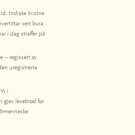
d. Indiske kristne
vertittar vert bura
ar i dag straffer på
e – regissert av
den uregistrerte
Vi i
m gjev levebrød for
keltmenneske