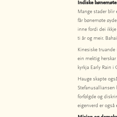
Indiske bønemøte
Mange stader blir 
får bønemøte øydela
inne fordi dei ikkje
ti år og meir. Bah
Kinesiske truande i
ein mektig herskar 
kyrkja Early Rain 
Hauge skapte også 
Stefanusalliansen 
forfølgde og diskr
eigenverd er også 