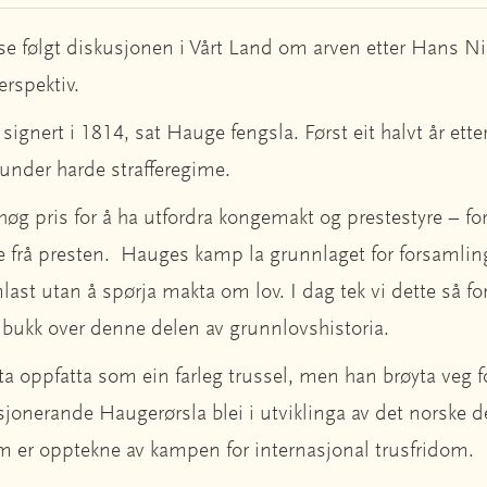
se følgt diskusjonen i Vårt Land om arven etter Hans N
perspektiv.
ignert i 1814, sat Hauge fengsla. Først eit halvt år etter
 under harde strafferegime.
høg pris for å ha utfordra kongemakt og prestestyre – f
ve frå presten. Hauges kamp la grunnlaget for forsaml
samlast utan å spørja makta om lov. I dag tek vi dette så f
 bukk over denne delen av grunnlovshistoria.
a oppfatta som ein farleg trussel, men han brøyta veg 
jonerande Haugerørsla blei i utviklinga av det norske d
om er opptekne av kampen for internasjonal trusfridom.