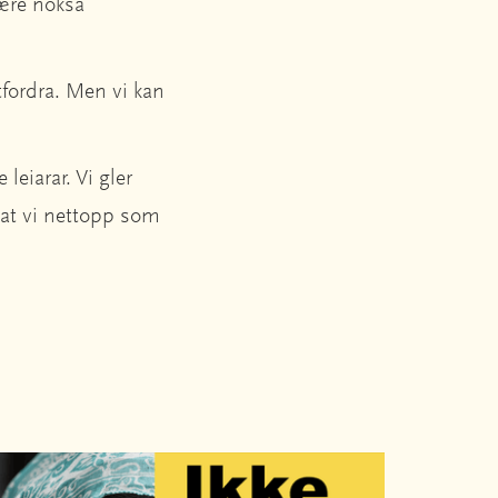
tære nokså
tfordra. Men vi kan
leiarar. Vi gler
g at vi nettopp som