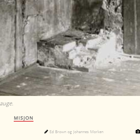
 Hauge.
MISJON
Ed Brown og Johannes Morken