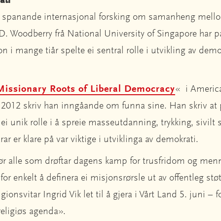
ati
n spanande internasjonal forsking om samanheng mell
D. Woodberry frå National University of Singapore har på
n i mange tiår spelte ei sentral rolle i utvikling av dem
Missionary Roots of Liberal Democracy
« i America
 2012 skriv han inngåande om funna sine. Han skriv at 
i unik rolle i å spreie masseutdanning, trykking, sivil
rar er klare på var viktige i utviklinga av demokrati.
r alle som drøftar dagens kamp for trusfridom og menne
all for enkelt å definera ei misjonsrørsle ut av offentleg stø
gionsvitar Ingrid Vik let til å gjera i Vårt Land 5. juni – fo
religiøs agenda».