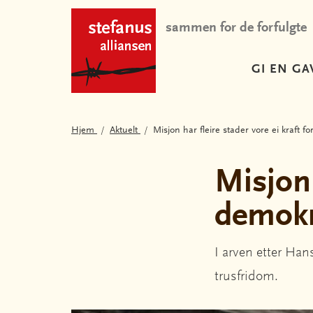
sammen for de forfulgte
GI EN GA
Hjem
Aktuelt
Misjon har fleire stader vore ei kraft f
Misjon 
demokr
I arven etter Han
trusfridom.