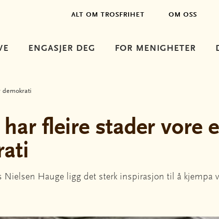
ALT OM TROSFRIHET
OM OSS
VE
ENGASJER DEG
FOR MENIGHETER
or demokrati
har fleire stader vore ei
ati
s Nielsen Hauge ligg det sterk inspirasjon til å kjempa v