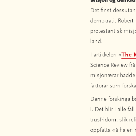
Misjon og demokr
Det finst dessuta
demokrati. Robert 
protestantisk misjo
land.
I artikkelen «
The 
Science Review frå
misjonærar hadde e
faktorar som forska
Denne forskinga bø
i. Det blir i alle f
trusfridom, slik reli
oppfatta «å ha en 