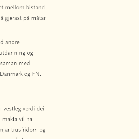
det mellom bistand
må gjerast på måtar
ed andre
l utdanning og
 – saman med
g Danmark og FN.
n vestleg verdi dei
 makta vil ha
mjar trusfridom og