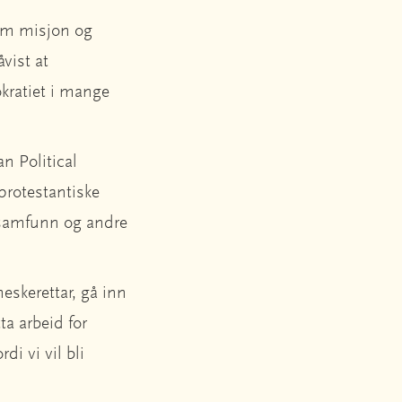
om misjon og
vist at
okratiet i mange
n Political
protestantiske
t samfunn og andre
skerettar, gå inn
tta arbeid for
rdi vi vil bli