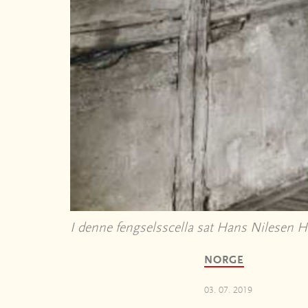
I denne fengselsscella sat Hans Nilesen
NORGE
03. 07. 2019