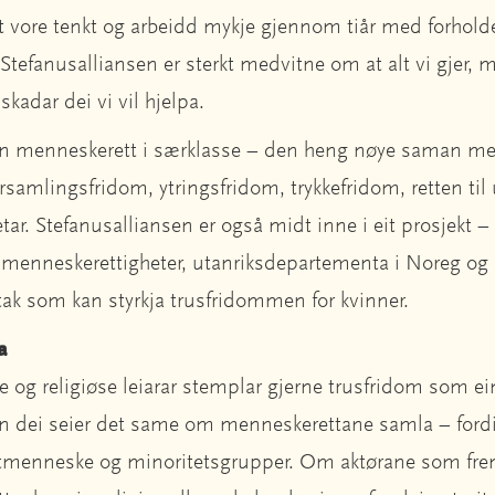
et vore tenkt og arbeidd mykje gjennom tiår med forhol
Stefanusalliansen er sterkt medvitne om at alt vi gjer, 
skadar dei vi vil hjelpa.
en menneskerett i særklasse – den heng nøye saman m
rsamlingsfridom, ytringsfridom, trykkefridom, retten ti
etar. Stefanusalliansen er også midt inne i eit prosjekt
or menneskerettigheter, utanriksdepartementa i Noreg o
ltak som kan styrkja trusfridommen for kvinner.
a
e og religiøse leiarar stemplar gjerne trusfridom som ei
 Men dei seier det same om menneskerettane samla – fordi
eltmenneske og minoritetsgrupper. Om aktørane som fre