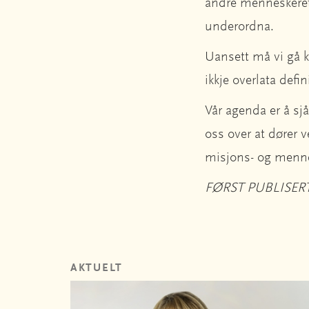
andre menneskeretta
underordna.
Uansett må vi gå k
ikkje overlata defi
Vår agenda er å sjå
oss over at dører v
misjons- og mennes
FØRST PUBLISERT
AKTUELT