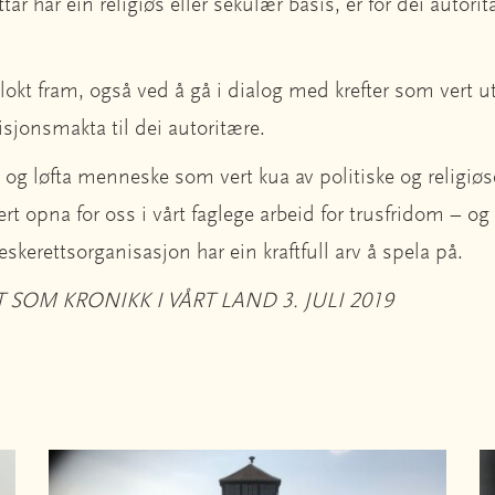
r har ein religiøs eller sekulær basis, er for dei autori
lokt fram, også ved å gå i dialog med krefter som vert u
nisjonsmakta til dei autoritære.
 og løfta menneske som vert kua av politiske og religiøse 
ert opna for oss i vårt faglege arbeid for trusfridom – o
kerettsorganisasjon har ein kraftfull arv å spela på.
 SOM KRONIKK I VÅRT LAND 3. JULI 2019