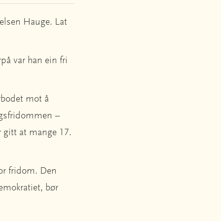
ielsen Hauge. Lat
på var han ein fri
orbodet mot å
ingsfridommen –
or gitt at mange 17.
for fridom. Den
emokratiet, bør