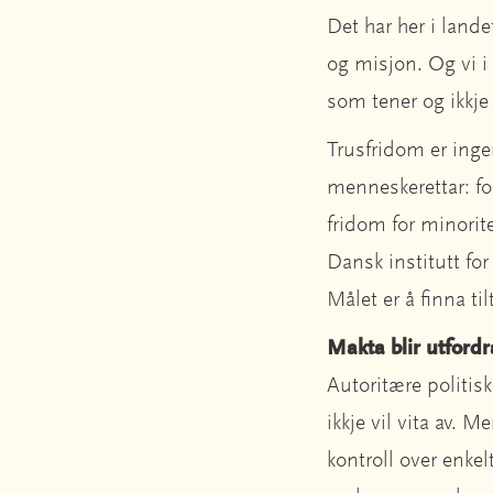
Det har her i land
og misjon. Og vi i 
som tener og ikkje 
Trusfridom er ing
menneskerettar: fo
fridom for minorit
Dansk institutt f
Målet er å finna ti
Makta blir utfordr
Autoritære politisk
ikkje vil vita av.
kontroll over enk