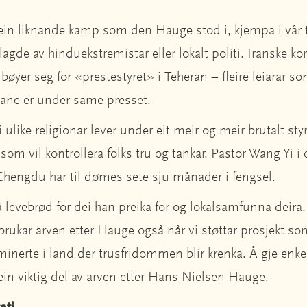
ein liknande kamp som den Hauge stod i, kjempa i vår ti
gde av hinduekstremistar eller lokalt politi. Iranske kon
 bøyer seg for «prestestyret» i Teheran – fleire leiarar son
aiane er under same presset.
 ulike religionar lever under eit meir og meir brutalt styr
som vil kontrollera folks tru og tankar. Pastor Wang Yi i 
i Chengdu har til dømes sete sju månader i fengsel.
levebrød for dei han preika for og lokalsamfunna deira. 
brukar arven etter Hauge også når vi støttar prosjekt so
iminerte i land der trusfridommen blir krenka. Å gje en
ein viktig del av arven etter Hans Nielsen Hauge.