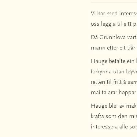
Vi har med interes
oss leggja til eitt 
Då Grunnlova vart s
mann etter eit tiår
Hauge betalte ein 
forkynna utan løy
retten til fritt å 
mai-talarar hoppar
Hauge blei av makt
krafta som den mis
interessera alle s