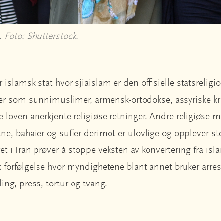
e. Foto: Shutterstock.
r islamsk stat hvor sjiaislam er den offisielle statsrelig
ter som sunnimuslimer, armensk-ortodokse, assyriske kri
ge loven anerkjente religiøse retninger. Andre religiøse 
tne, bahaier og sufier derimot er ulovlige og opplever ste
t i Iran prøver å stoppe veksten av konvertering fra isl
k forfølgelse hvor myndighetene blant annet bruker arres
ing, press, tortur og tvang.