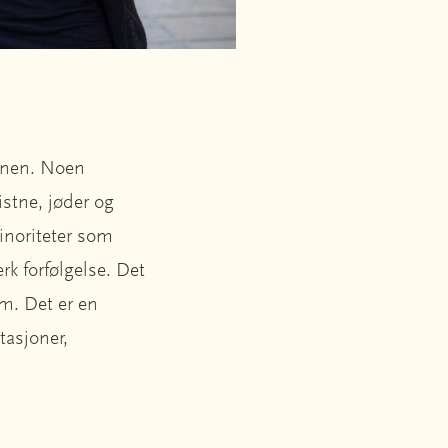
ionen. Noen
stne, jøder og
minoriteter som
rk forfølgelse. Det
am. Det er en
tasjoner,