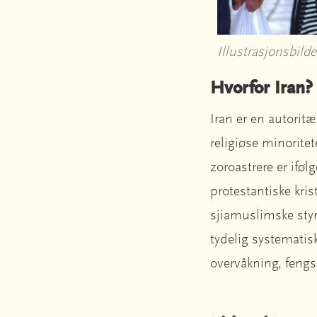
Illustrasjonsbild
Hvorfor Iran?
Iran er en autoritæ
religiøse minorite
zoroastrere er iføl
protestantiske kris
sjiamuslimske styre
tydelig systematis
overvåkning, fengsl