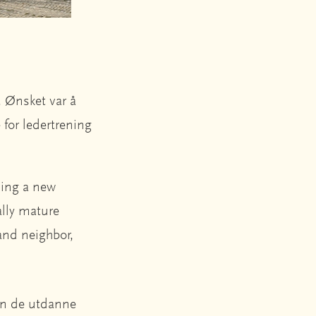
. Ønsket var å
 for ledertrening
ning a new
ally mature
and neighbor,
kan de utdanne