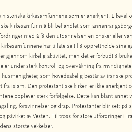
de historiske kirkesamfunnene som er anerkjent. Likevel 
riske kirkesamfunn å bli behandlet som annenrangsborg
fordringer med å få den utdannelsen en ønsker eller vans
 kirkesamfunnene har tillatelse til å opprettholde sine 
ner gjennom kirkelig aktivitet, men det er forbudt å bruke 
De er under sterk kontroll og overvåkning fra myndigheten
 av husmenigheter, som hovedsakelig består av iranske pro
 fra islam. Den protestantiske kirken er ikke anerkjent o
tene opplever sterk forfølgelse. Dette kan blant annet 
sling, forsvinnelser og drap. Protestanter blir sett på 
og påvirket av Vesten. Til tross for store utfordringer i Ir
rdens største vekkelser.