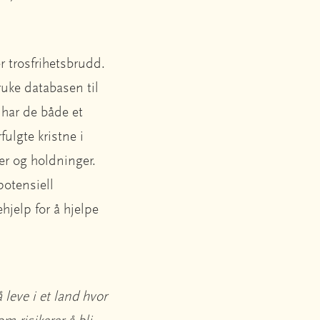
r trosfrihetsbrudd.
ruke databasen til
 har de både et
ulgte kristne i
jer og holdninger.
potensiell
ehjelp for å hjelpe
 leve i et land hvor