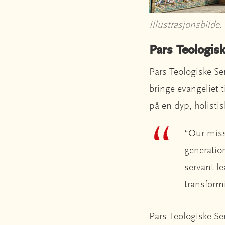
Illustrasjonsbilde.
Pars Teologis
Pars Teologiske Sen
bringe evangeliet t
på en dyp, holisti
“Our miss
generation
servant l
transform
Pars Teologiske Se