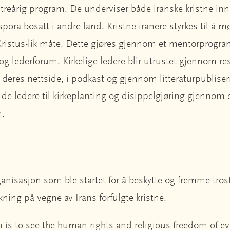
treårig program. De underviser både iranske kristne inn
pora bosatt i andre land. Kristne iranere styrkes til å m
Kristus-lik måte. Dette gjøres gjennom et mentorprogra
og lederforum. Kirkelige ledere blir utrustet gjennom r
deres nettside, i podkast og gjennom litteraturpubliseri
 de ledere til kirkeplanting og disippelgjøring gjennom e
m.
ganisasjon som ble startet for å beskytte og fremme trosf
rkning på vegne av Irans forfulgte kristne.
 is to see the human rights and religious freedom of ev