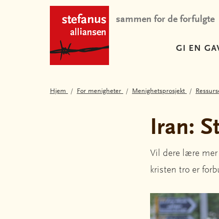
sammen for de forfulgte
GI EN GA
Hjem
For menigheter
Menighetsprosjekt
Ressurse
Iran: S
Vil dere lære mer
kristen tro er for