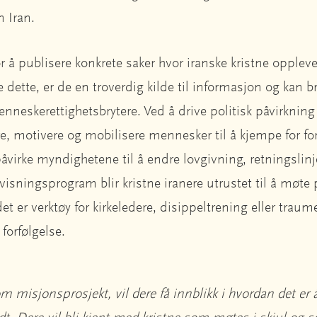
n Iran.
or å publisere konkrete saker hvor iranske kristne oppleve
dette, er de en troverdig kilde til informasjon og kan b
nneskerettighetsbrytere. Ved å drive politisk påvirkning
, motivere og mobilisere mennesker til å kjempe for forf
 å påvirke myndighetene til å endre lovgivning, retningslin
sningsprogram blir kristne iranere utrustet til å møte 
det er verktøy for kirkeledere, disippeltrening eller traum
 forfølgelse.
m misjonsprosjekt, vil dere få innblikk i hvordan det er å