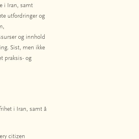
e i Iran, samt
øte utfordringer og
m,
essurser og innhold
ng. Sist, men ikke
t praksis- og
rihet i Iran, samt å
ery citizen