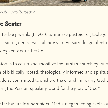
 Foto: Shutterstock.
ke Senter
ter ble grunnlagt i 2010 av iranske pastorer og teologer
il Iran og den persisktalende verden, samt legge til rette
sk og kontekstuell måte.
ion is to equip and mobilize the Iranian church by trai
 of biblically rooted, theologically informed and spiritu
eaders, committed to sheherd the church in loving God 
ing the Persian-speaking world for the glory of God”
nter har fire fokusområder. Med sin egen teologiskole 