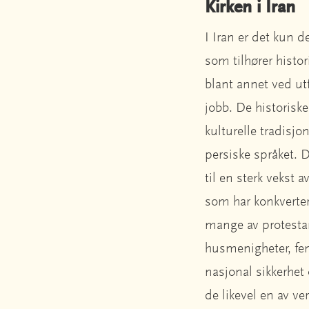
Kirken i Iran
I Iran er det kun 
som tilhører histo
blant annet ved ut
jobb. De historiske
kulturelle tradisjo
persiske språket. 
til en sterk vekst
som har konkvertert
mange av protestan
husmenigheter, feng
nasjonal sikkerhet 
de likevel en av ve