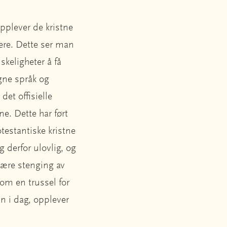
opplever de kristne
ere. Dette ser man
keligheter å få
egne språk og
det offisielle
e. Dette har ført
testantiske kristne
g derfor ulovlig, og
være stenging av
som en trussel for
an i dag, opplever