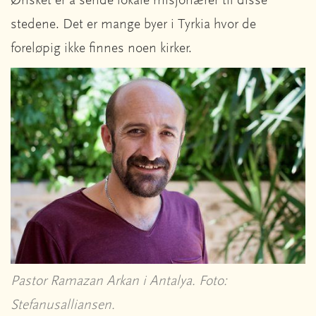
Ønsket er å sende lokale misjonærer til disse
stedene. Det er mange byer i Tyrkia hvor de
foreløpig ikke finnes noen kirker.
Pastor Ramazan Arkan i Antalya. Foto:
Stefanusalliansen.