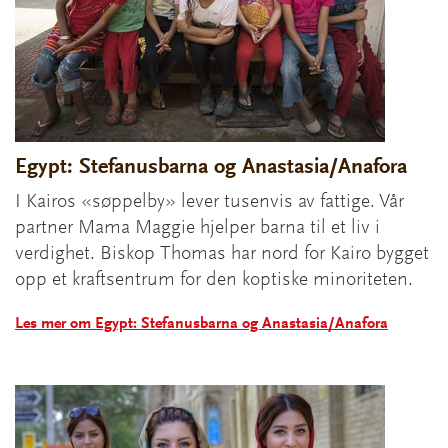
Egypt: Stefanusbarna og Anastasia/Anafora
I Kairos «søppelby» lever tusenvis av fattige. Vår
partner Mama Maggie hjelper barna til et liv i
verdighet. Biskop Thomas har nord for Kairo bygget
opp et kraftsentrum for den koptiske minoriteten.
Les mer om Egypt: Stefanusbarna og Anastasia/Anafora