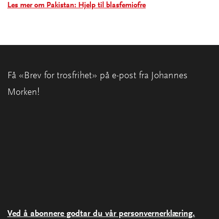
Les mer om Pakistan: Hjelp til blasfemiofre
Få «Brev for trosfrihet» på e-post fra Johannes
Morken!
Ved å abonnere godtar du vår personvernerklæring.