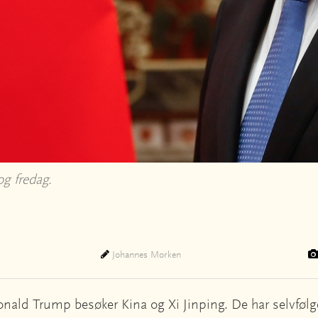
og fredag.
Johannes Morken
ald Trump besøker Kina og Xi Jinping. De har selvfølg