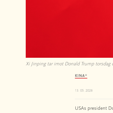
Xi Jinping tar imot Donald Trump torsdag 
KINA*
13. 05. 2026
USAs president Don