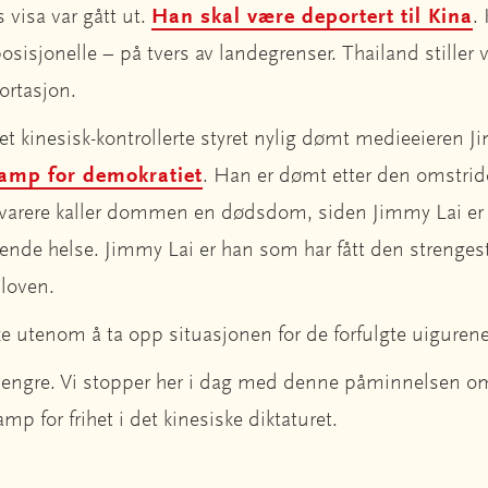
s visa var gått ut.
Han skal være deportert til Kina
.
osisjonelle – på tvers av landegrenser. Thailand stiller 
ortasjon.
t kinesisk-kontrollerte styret nylig dømt medieeieren J
kamp for demokratiet
. Han er dømt etter den omstrid
varere kaller dommen en dødsdom, siden Jimmy Lai er 7
tende helse. Jimmy Lai er han som har fått den strenges
sloven.
utenom å ta opp situasjonen for de forfulgte uigurene 
t lengre. Vi stopper her i dag med denne påminnelsen 
amp for frihet i det kinesiske diktaturet.