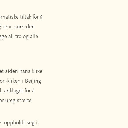
atiske tiltak for å
eligion», som den
ge all tro og alle
let siden hans kirke
on-kirken i Beijing
 anklaget for å
r uregistrerte
an oppholdt seg i