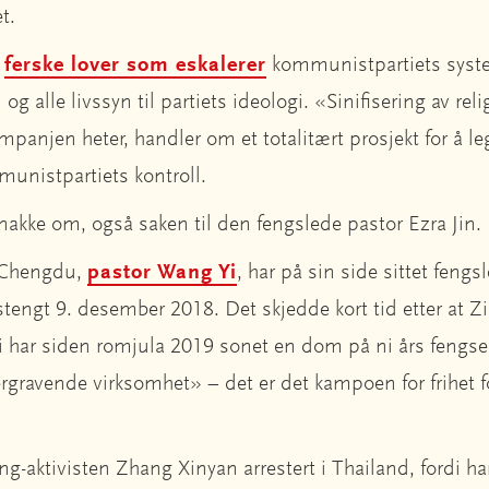
t.
e
ferske lover som eskalerer
kommunistpartiets system
n og alle livssyn til partiets ideologi. «Sinifisering av r
ampanjen heter, handler om et totalitært prosjekt for å leg
unistpartiets kontroll.
kke om, også saken til den fengslede pastor Ezra Jin.
i Chengdu,
pastor Wang Yi
, har på sin side sittet fengs
stengt 9. desember 2018. Det skjedde kort tid etter at Zi
i har siden romjula 2019 sonet en dom på ni års fengsel,
rgravende virksomhet» – det er det kampoen for frihet fo
g-aktivisten Zhang Xinyan arrestert i Thailand, fordi h