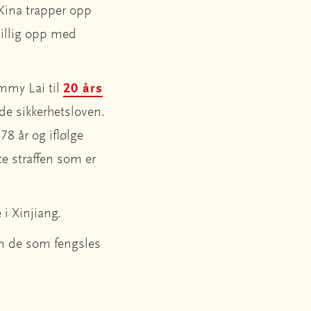
 Kina trapper opp
villig opp med
immy Lai til
20 års
de sikkerhetsloven.
8 år og iflølge
te straffen som er
i Xinjiang.
om de som fengsles