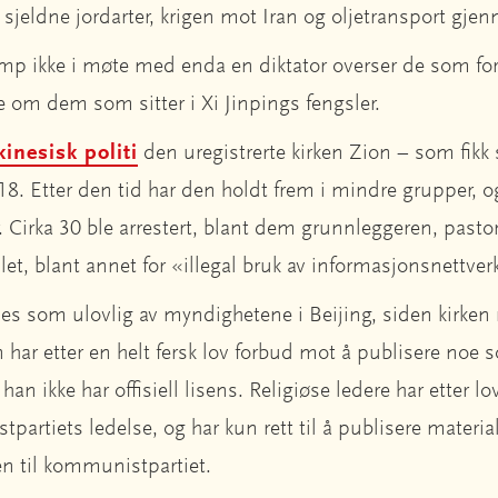
, sjeldne jordarter, krigen mot Iran og oljetransport g
ump ikke i møte med enda en diktator overser de som fo
 om dem som sitter i Xi Jinpings fengsler.
kinesisk politi
den uregistrerte kirken Zion – som fikk 
18. Etter den tid har den holdt frem i mindre grupper, o
r. Cirka 30 ble arrestert, blant dem grunnleggeren, pasto
gslet, blant annet for «illegal bruk av informasjonsnettver
es som ulovlig av myndighetene i Beijing, siden kirken n
n har etter en helt fersk lov forbud mot å publisere noe s
han ikke har offisiell lisens. Religiøse ledere har etter lov
rtiets ledelse, og har kun rett til å publisere materia
n til kommunistpartiet.