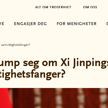
ALT OM TROSFRIHET
OM OSS
VE
ENGASJER DEG
FOR MENIGHETER
 samvittighetsfanger?
rump seg om Xi Jinpings
tighetsfanger?