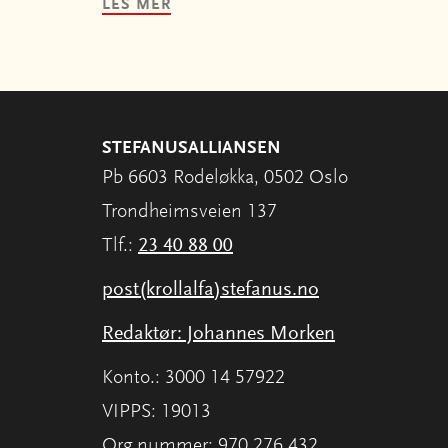
LES MER
STEFANUSALLIANSEN
Pb 6603 Rodeløkka, 0502 Oslo
Trondheimsveien 137
Tlf.:
23 40 88 00
post(krollalfa)stefanus.no
Redaktør: Johannes Morken
Konto.: 3000 14 57922
VIPPS: 19013
Org.nummer: 970 276 432