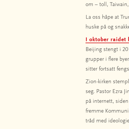
om – toll, Taiwain
La oss håpe at Tr
huske på og snakke
I oktober raidet 
Beijing stengt i 20
grupper i flere bye
sitter fortsatt fen
Zion-kirken stempl
seg. Pastor Ezra Ji
på internett, siden 
fremme Kommunistpa
tråd med ideologie