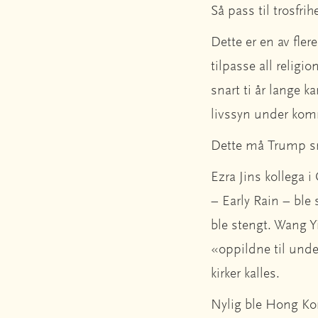
Så pass til trosfrihe
Dette er en av fler
tilpasse all religio
snart ti år lange k
livssyn under komm
Dette må Trump sna
Ezra Jins kollega 
– Early Rain – ble 
ble stengt. Wang Y
«oppildne til unde
kirker kalles.
Nylig ble Hong Kon