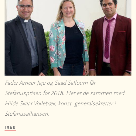
Fader Ameer Jaje og Saad Salloum får
Stefanusprisen for 2018. Her er de sammen med
Hilde Skaar Vollebæk, konst. generalsekretær i
Stefanusalliansen.
IRAK