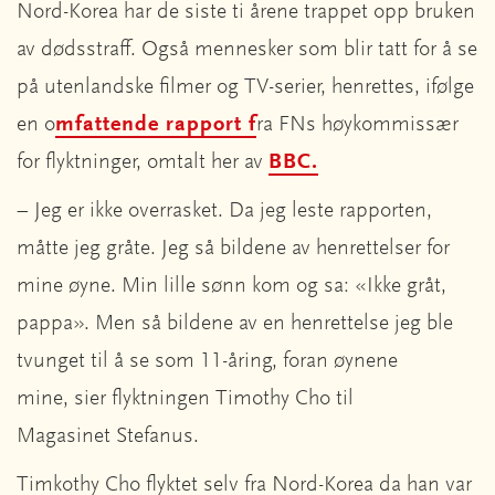
Nord-Korea har de siste ti årene trappet opp bruken
av dødsstraff. Også mennesker som blir tatt for å se
på utenlandske filmer og TV-serier, henrettes, ifølge
en o
mfattende rapport f
ra FNs høykommissær
for flyktninger, omtalt her av
BBC.
– Jeg er ikke overrasket. Da jeg leste rapporten,
måtte jeg gråte. Jeg så bildene av henrettelser for
mine øyne. Min lille sønn kom og sa: «Ikke gråt,
pappa». Men så bildene av en henrettelse jeg ble
tvunget til å se som 11-åring, foran øynene
mine, sier flyktningen Timothy Cho til
Magasinet Stefanus.
Timkothy Cho flyktet selv fra Nord-Korea da han var