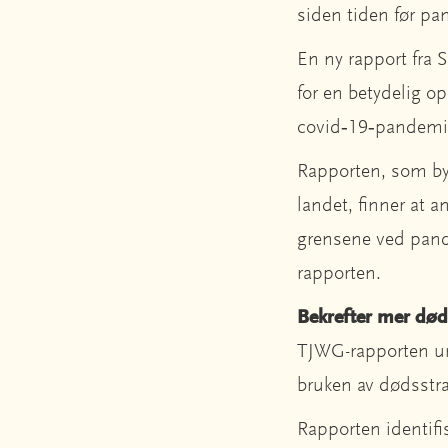
siden tiden før pa
En ny rapport fra 
for en betydelig o
covid‑19‑pandemien
Rapporten, som byg
landet, finner at 
grensene ved pand
rapporten.
Bekrefter mer død
TJWG-rapporten und
bruken av dødsstra
Rapporten identifi