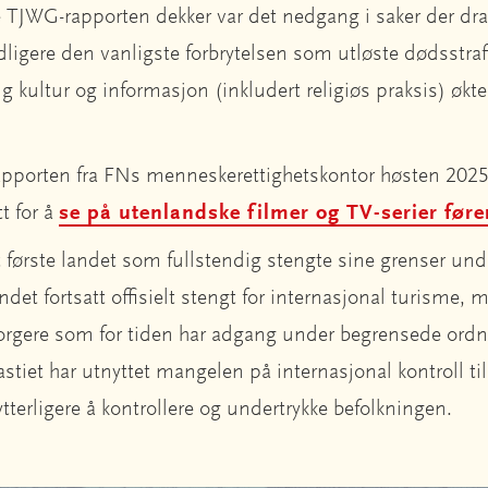
 TJWG-rapporten dekker var det nedgang i saker der dra
ligere den vanligste forbrytelsen som utløste dødsstraff
ig kultur og informasjon (inkludert religiøs praksis) øk
pporten fra FNs menneskerettighetskontor høsten 202
tt for å
se på utenlandske filmer og TV-serier fører
 første landet som fullstendig stengte sine grenser un
andet fortsatt offisielt stengt for internasjonal turisme,
borgere som for tiden har adgang under begrensede ordn
tiet har utnyttet mangelen på internasjonal kontroll til 
 ytterligere å kontrollere og undertrykke befolkningen.