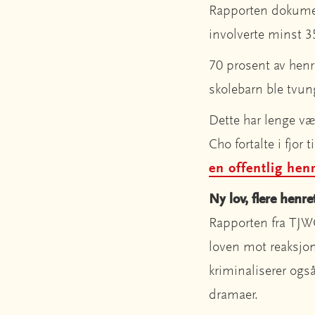
Rapporten dokument
involverte minst 3
70 prosent av henr
skolebarn ble tvun
Dette har lenge v
Cho fortalte i fjo
en offentlig henr
Ny lov, flere henre
Rapporten fra TJWG 
loven mot reaksjon
kriminaliserer ogs
dramaer.