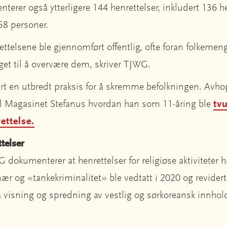
erer også ytterligere 144 henrettelser, inkludert 136 
58 personer.
ettelsene ble gjennomført offentlig, ofte foran folkemen
get til å overvære dem, skriver TJWG.
ært en utbredt praksis for å skremme befolkningen. Avh
r til Magasinet Stefanus hvordan han som 11-åring ble
tvu
ettelse.
ttelser
dokumenterer at henrettelser for religiøse aktiviteter ha
ær og «tankekriminalitet» ble vedtatt i 2020 og revider
å visning og spredning av vestlig og sørkoreansk innho