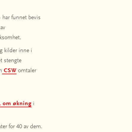
 har funnet bevis
 av
irksomhet.
 kilder inne i
et stengte
n
CSW
omtaler
N, om økning
i
ter for 40 av dem.