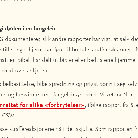
gi døden i en fangeleir
dokumenterer, slik andre rapporter har vist, at selv det 
 stille i eget hjem, kan føre til brutale straffereaksjoner 
tt en bibel, har delt ut bibler eller bedt alene hjemme, 
p med uviss skjebne.
belbesittelse, bibelspredning og privat bønn i seg selv 
es og forsvinne inn i fange­leirsystemet. Vi vet fra Nord-
enrettet for slike «forbrytelser»
, ifølge rapport fra S
n CSW.
disse straffereaksjonene nå i det skjulte. Som rapporten 