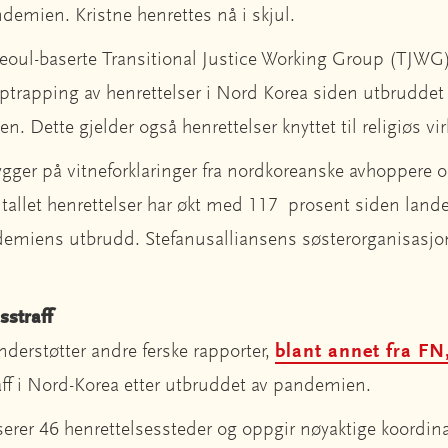
ndemien. Kristne henrettes nå i skjul.
Seoul-baserte Transitional Justice Working Group (TJWG)
pptrapping av henrettelser i Nord Korea siden utbruddet
. Dette gjelder også henrettelser knyttet til religiøs v
ger på vitneforklaringer fra nordkoreanske avhoppere og
antallet henrettelser har økt med 117 prosent siden land
emiens utbrudd. Stefanusalliansens søsterorganisasjo
sstraff
erstøtter andre ferske rapporter,
blant annet fra F
ff i Nord-Korea etter utbruddet av pandemien.
serer 46 henrettelsessteder og oppgir nøyaktige koordina