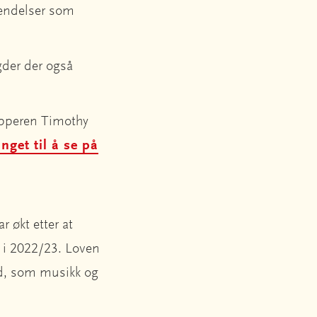
hendelser som
gder der også
opperen Timothy
nget til å se på
r økt etter at
t i 2022/23. Loven
ld, som musikk og