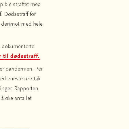
p ble straffet med
. Dødsstraff for
te derimot med hele
5 dokumenterte
 til dødsstraff.
der pandemien. Per
 med eneste unntak
inger. Rapporten
å øke antallet