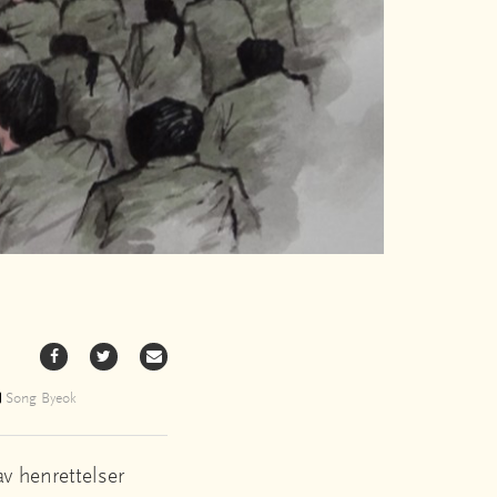
Song Byeok
v henrettelser