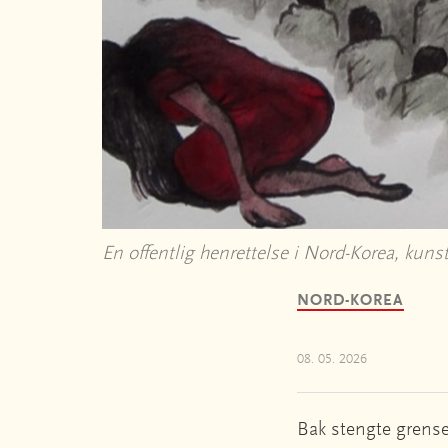
En offentlig henrettelse i Nord-Korea, kun
NORD-KOREA
08. 05. 2026
Bak stengte grense