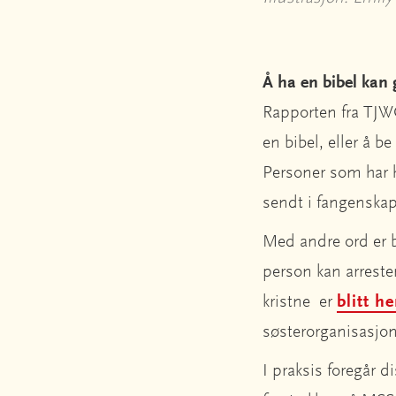
Å ha en bibel kan 
Rapporten fra TJWG 
en bibel, eller å be
Personer som har ha
sendt i fangenska
Med andre ord er bi
person kan arrester
kristne er
blitt h
søsterorganisasjo
I praksis foregår 