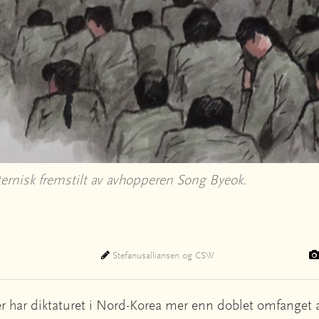
sternisk fremstilt av avhopperen Song Byeok.
Stefanusalliansen og CSW
r har diktaturet i Nord-Korea mer enn doblet omfanget a