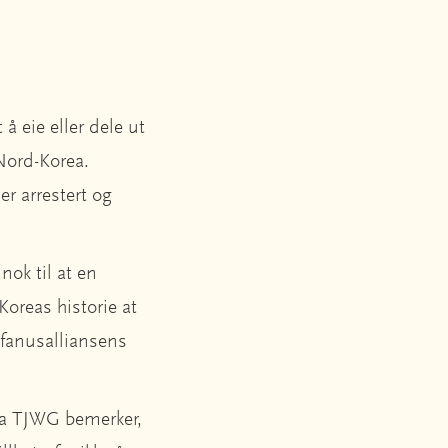
å eie eller dele ut
i Nord-Korea.
er arrestert og
nok til at en
Koreas historie at
tefanusalliansens
fra TJWG bemerker,