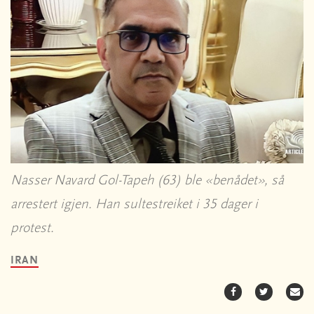
Nasser Navard Gol-Tapeh (63) ble «benådet», så
arrestert igjen. Han sultestreiket i 35 dager i
protest.
IRAN