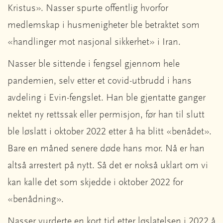
Kristus». Nasser spurte offentlig hvorfor
medlemskap i husmenigheter ble betraktet som
«handlinger mot nasjonal sikkerhet» i Iran.
Nasser ble sittende i fengsel gjennom hele
pandemien, selv etter et covid-utbrudd i hans
avdeling i Evin-fengslet. Han ble gjentatte ganger
nektet ny rettssak eller permisjon, før han til slutt
ble løslatt i oktober 2022 etter å ha blitt «benådet».
Bare en måned senere døde hans mor. Nå er han
altså arrestert på nytt. Så det er nokså uklart om vi
kan kalle det som skjedde i oktober 2022 for
«benådning».
Nasser vurderte en kort tid etter løslatelsen i 2022 å