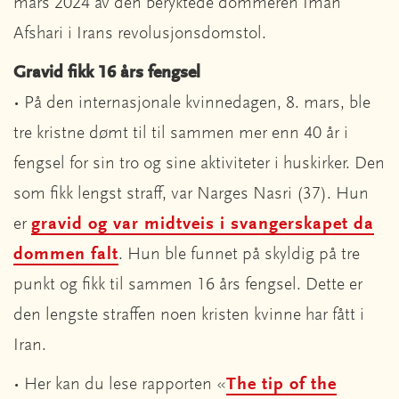
mars 2024 av den beryktede dommeren Iman
Afshari i Irans revolusjonsdomstol.
Gravid fikk 16 års fengsel
• På den internasjonale kvinnedagen, 8. mars, ble
tre kristne dømt til til sammen mer enn 40 år i
fengsel for sin tro og sine aktiviteter i huskirker. Den
som fikk lengst straff, var Narges Nasri (37). Hun
er
gravid og var midtveis i svangerskapet da
dommen falt
. Hun ble funnet på skyldig på tre
punkt og fikk til sammen 16 års fengsel. Dette er
den lengste straffen noen kristen kvinne har fått i
Iran.
• Her kan du lese rapporten «
The tip of the