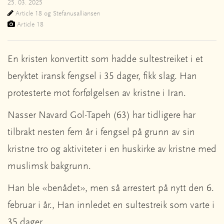
25. 03. 2025
Article 18 og Stefanusalliansen
Article 18
En kristen konvertitt som hadde sultestreiket i et
beryktet iransk fengsel i 35 dager, fikk slag. Han
protesterte mot forfølgelsen av kristne i Iran.
Nasser Navard Gol-Tapeh (63) har tidligere har
tilbrakt nesten fem år i fengsel på grunn av sin
kristne tro og aktiviteter i en huskirke av kristne med
muslimsk bakgrunn.
Han ble «benådet», men så arrestert på nytt den 6.
februar i år., Han innledet en sultestreik som varte i
35 dager.