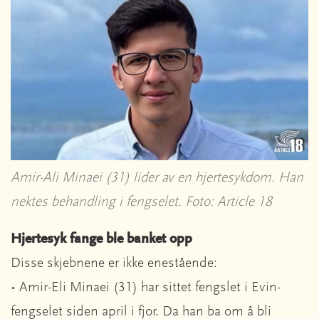
Amir-Ali Minaei (31) lider av en hjertesykdom. Han
nektes behandling i fengselet. Foto: Article 18
Hjertesyk fange ble banket opp
Disse skjebnene er ikke enestående:
• Amir-Eli Minaei (31) har sittet fengslet i Evin-
fengselet siden april i fjor. Da han ba om å bli