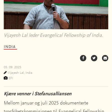
Vijayesh Lal leder Evangelical Fellowship of India.
INDIA
05. 09. 2025
Vijayesh Lal, India
EFI
Kjære venner i Stefanusalliansen
Mellom januar og juli 2025 dokumenterte
trosfrihetskommisjonen til Evangelical Fellowship