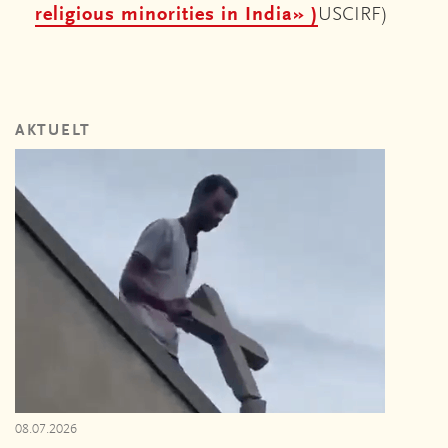
religious minorities in India» )
USCIRF)
AKTUELT
08.07.2026