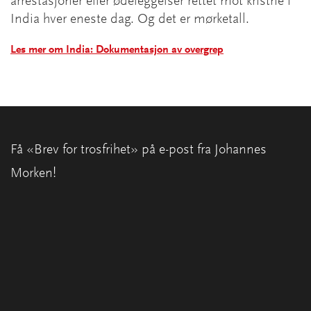
arrestasjoner eller ødeleggelser rettet mot kristne i
India hver eneste dag. Og det er mørketall.
Les mer om India: Dokumentasjon av overgrep
Få «Brev for trosfrihet» på e-post fra Johannes
Morken!