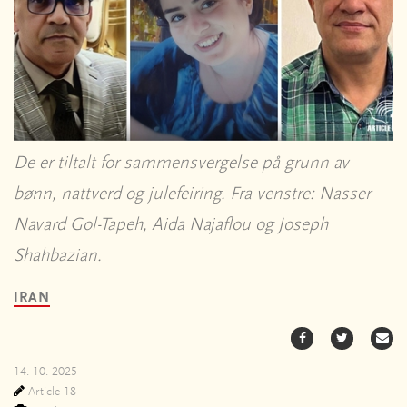
De er tiltalt for sammensvergelse på grunn av
bønn, nattverd og julefeiring. Fra venstre: Nasser
Navard Gol-Tapeh, Aida Najaflou og Joseph
Shahbazian.
IRAN
14. 10. 2025
Article 18