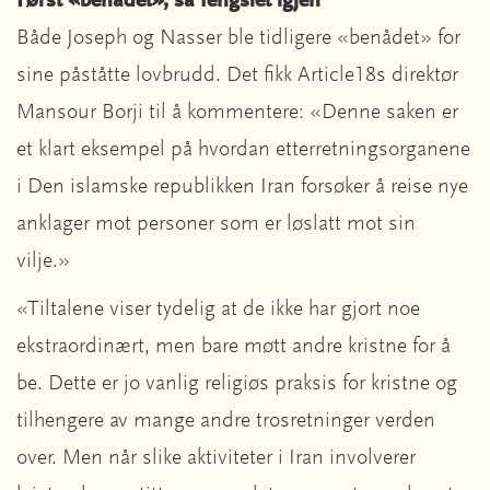
Først «benådet», så fengslet igjen
Både Joseph og Nasser ble tidligere «benådet» for
sine påståtte lovbrudd. Det fikk Article18s direktør
Mansour Borji til å kommentere: «Denne saken er
et klart eksempel på hvordan etterretningsorganene
i Den islamske republikken Iran forsøker å reise nye
anklager mot personer som er løslatt mot sin
vilje.»
«Tiltalene viser tydelig at de ikke har gjort noe
ekstraordinært, men bare møtt andre kristne for å
be. Dette er jo vanlig religiøs praksis for kristne og
tilhengere av mange andre trosretninger verden
over. Men når slike aktiviteter i Iran involverer