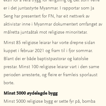
eksil for å vera trygg for fengsling og det som verre
er i det juntastyrte Myanmar. I rapportar som Ja
Seng har presentert for FN, har eit nettverk av
aktivistar inne i Myanmar dokumentert omfanget av
målretta juntaåtak mot religiøse minoritetar.
Minst 85 religiøse leiarar har vorte drepne sidan
kuppet i februar 2021 og fram til i fjor sommar.
Blant dei er både baptistpastorar og katolske
prestar. Minst 100 religiøse leiarar vart i den same
perioden arresterte, og fleire er framleis sporlaust
borte.
Minst 5000 øydelagde bygg
Minst 5000 religiøse bygg er sette fyr på, bomba