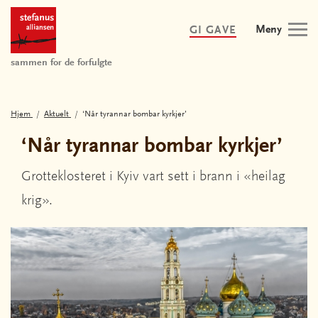
Meny
GI GAVE
sammen for de forfulgte
Hjem
Aktuelt
‘Når tyrannar bombar kyrkjer’
‘Når tyrannar bombar kyrkjer’
Grotteklosteret i Kyiv vart sett i brann i «heilag
krig».