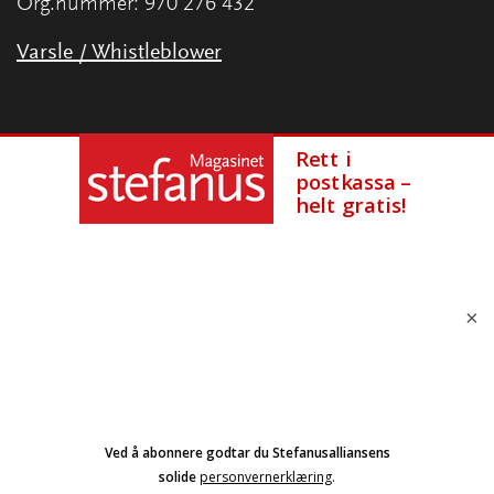
Org.nummer: 970 276 432
Varsle / Whistleblower
×