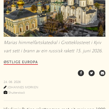
Marias himmelfartskatedral i Grotteklosteret i Kyiv
vart sett i brann av ein russisk rakett 15. juni 2026.
ØSTLIGE EUROPA
24. 06. 2026
JOHANNES MORKEN
Shutterstock