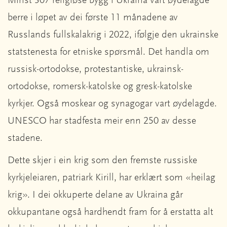
Minst 307 religiøse bygg i Ukraina vart øydelagde
berre i løpet av dei første 11 månadene av
Russlands fullskalakrig i 2022, ifølgje den ukrainske
statstenesta for etniske spørsmål. Det handla om
russisk-ortodokse, protestantiske, ukrainsk-
ortodokse, romersk-katolske og gresk-katolske
kyrkjer. Også moskear og synagogar vart øydelagde.
UNESCO har stadfesta meir enn 250 av desse
stadene.
Dette skjer i ein krig som den fremste russiske
kyrkjeleiaren, patriark Kirill, har erklært som «heilag
krig». I dei okkuperte delane av Ukraina går
okkupantane også hardhendt fram for å erstatta alt