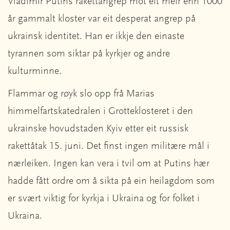
Vladimir Putins rakettangrep mot eit meir enn 1000
år gammalt kloster var eit desperat angrep på
ukrainsk identitet. Han er ikkje den einaste
tyrannen som siktar på kyrkjer og andre
kulturminne.
Flammar og røyk slo opp frå Marias
himmelfartskatedralen i Grotteklosteret i den
ukrainske hovudstaden Kyiv etter eit russisk
rakettåtak 15. juni. Det finst ingen militære mål i
nærleiken. Ingen kan vera i tvil om at Putins hær
hadde fått ordre om å sikta på ein heilagdom som
er svært viktig for kyrkja i Ukraina og for folket i
Ukraina.