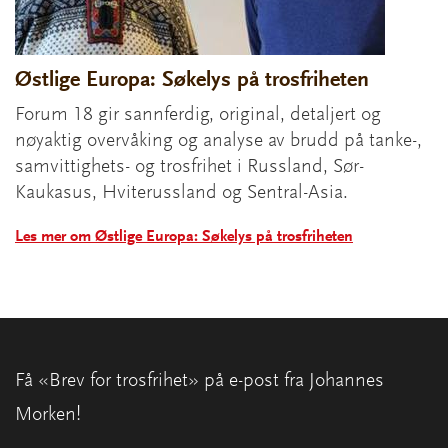
Østlige Europa: Søkelys på trosfriheten
Forum 18 gir sannferdig, original, detaljert og
nøyaktig overvåking og analyse av brudd på tanke-,
samvittighets- og trosfrihet i Russland, Sør-
Kaukasus, Hviterussland og Sentral-Asia.
Les mer om Østlige Europa: Søkelys på trosfriheten
Få «Brev for trosfrihet» på e-post fra Johannes
Morken!