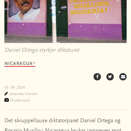
Daniel Ortega styrkjer diktaturet
NICARAGUA*
03. 09. 2024
Johannes Morken
Shutterstock
Det skruppellause diktatorparet Daniel Ortega og
Rosario Murillo i Nicaragua brukar jarnneven mot