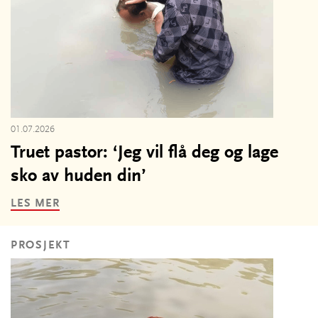
01.07.2026
Truet pastor: ‘Jeg vil flå deg og lage
sko av huden din’
LES MER
PROSJEKT