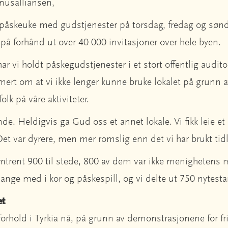
anusalliansen,
 påskeuke med gudstjenester på torsdag, fredag og sønd
å forhånd ut over 40 000 invitasjoner over hele byen.
ar vi holdt påskegudstjenester i et stort offentlig auditor
rmert om at vi ikke lenger kunne bruke lokalet på grunn a
olk på våre aktiviteter.
nde. Heldigvis ga Gud oss et annet lokale. Vi fikk leie et
Det var dyrere, men mer romslig enn det vi har brukt tid
mtrent 900 til stede, 800 av dem var ikke menighetens
nge med i kor og påskespill, og vi delte ut 750 nytest
et
forhold i Tyrkia nå, på grunn av demonstrasjonene for fr