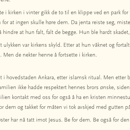
onene.
e i kirken i vinter gikk de to til en klippe ved en park 
 for at ingen skulle høre dem. Da jenta reiste seg, mist
 hindre at hun falt, falt de begge. Hun ble hardt skadet
 ulykken var kirkens skyld. Etter at hun våknet og fortalt
. Men de nekter henne å fortsette i kirken.
t i hovedstaden Ankara, etter islamsk ritual. Men etter 
familien ikke hadde respektert hennes brors ønske, siden 
milien kontakt med oss for også å ha en kristen minnestu
p for dem og takket for måten vi tok avskjed med gutten p
ter har nå tatt imot Jesus. Be for dem. Be også for den