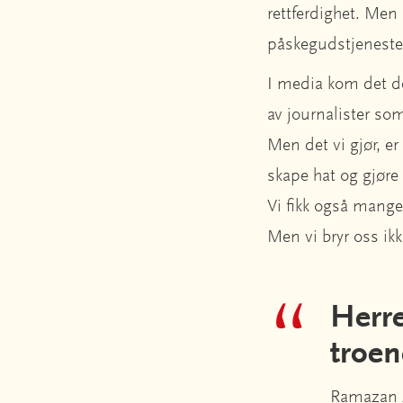
rettferdighet. Men 
påskegudstjeneste
I media kom det de
av journalister som
Men det vi gjør, er 
skape hat og gjøre 
Vi fikk også mange
Men vi bryr oss ik
Herre
troe
Ramazan 