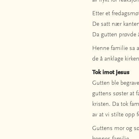
av frykt for reaksj
Etter et fredagsmøt
De satt nær kanten
Da gutten prøvde å
Henne familie sa at
de å anklage kirken
Tok imot Jesus
Gutten ble begrave
guttens søster at 
kristen. Da tok fa
av at vi stilte op
Guttens mor og søs