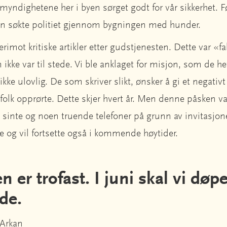
myndighetene her i byen sørget godt for vår sikkerhet. F
n søkte politiet gjennom bygningen med hunder.
rimot kritiske artikler etter gudstjenesten. Dette var «f
 ikke var til stede. Vi ble anklaget for misjon, som de he
ikke ulovlig. De som skriver slikt, ønsker å gi et negativt
folk opprørte. Dette skjer hvert år. Men denne påsken var
 sinte og noen truende telefoner på grunn av invitasjone
ke og vil fortsette også i kommende høytider.
n er trofast. I juni skal vi døp
nde.
Arkan