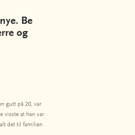
 nye. Be
erre og
en gutt på 20, var
e visste at han var
lt det til familien