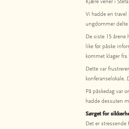
Kjære vener i Stef
Vi hadde en travel
ungdommer delte p
De siste 15 årene h
like før påske info
kommet klager fra f
Dette var frustrere
konferanselokale. 
På påskedag var o
hadde dessuten ma
Sørget for sikkerh
Det er stressende 