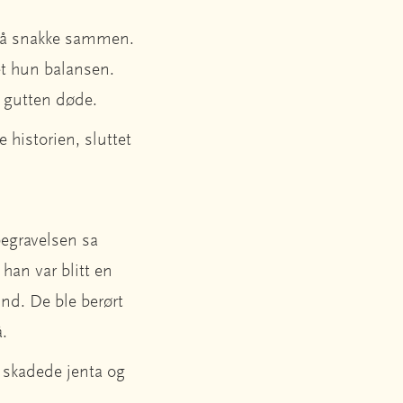
for å snakke sammen.
et hun balansen.
, gutten døde.
e historien, sluttet
begravelsen sa
han var blitt en
nd. De ble berørt
å.
 skadede jenta og