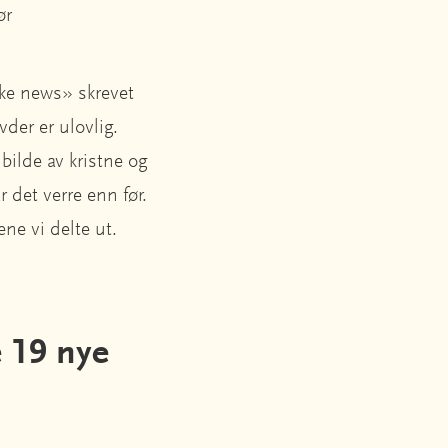
ør
ake news» skrevet
vder er ulovlig.
 bilde av kristne og
 det verre enn før.
ne vi delte ut.
e 19 nye