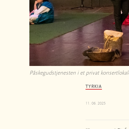
Påskegudstjenesten i et privat konsertlo
TYRKIA
11. 06. 2025