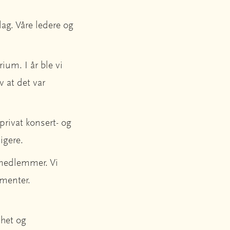
ag. Våre ledere og
ium. I år ble vi
v at det var
 privat konsert- og
ligere.
 medlemmer. Vi
amenter.
ihet og