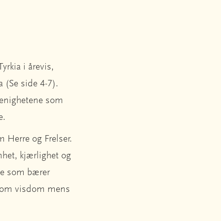
rkia i årevis,
a (Se side 4-7).
menighetene som
re.
m Herre og Frelser.
nhet, kjærlighet og
ige som bærer
Be om visdom mens