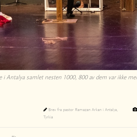
kale i Antalya samlet nesten 1000, 800 av dem var ikk
Brev fra pastor Ramazan Arkan i Antalya,
Tyrkia