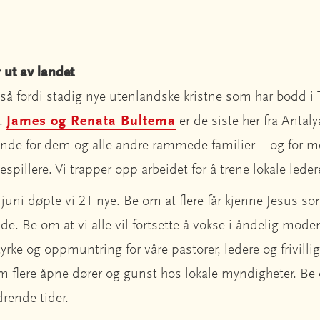
 ut av landet
så fordi stadig nye utenlandske kristne som har bodd i Ty
t.
James og Renata Bultema
er de siste her fra Antaly
ende for dem og alle andre rammede familier – og for 
tespillere. Vi trapper opp arbeidet for å trene lokale lede
I juni døpte vi 21 nye. Be om at flere får kjenne Jesus so
de. Be om at vi alle vil fortsette å vokse i åndelig mode
tyrke og oppmuntring for våre pastorer, ledere og frivill
om flere åpne dører og gunst hos lokale myndigheter. 
rdrende tider.