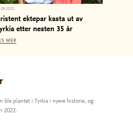
.06.2025
ristent ektepar kasta ut av
yrkia etter nesten 35 år
ES MER
r
 ble plantet i Tyrkia i nyere historie, og
en 2022.