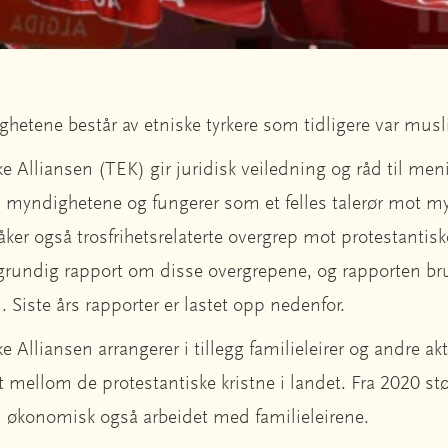
ghetene består av etniske tyrkere som tidligere var mus
e Alliansen (TEK) gir juridisk veiledning og råd til me
os myndighetene og fungerer som et felles talerør mot 
ker også trosfrihetsrelaterte overgrep mot protestantiske
grundig rapport om disse overgrepene, og rapporten bruk
. Siste års rapporter er lastet opp nedenfor.
 Alliansen arrangerer i tillegg familieleirer og andre akti
t mellom de protestantiske kristne i landet. Fra 2020 stø
n økonomisk også arbeidet med familieleirene.