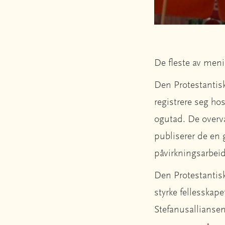
De fleste av meni
Den Protestantisk
registrere seg h
ogutad. De overvå
publiserer de en 
påvirkningsarbeid
Den Protestantiske
styrke fellesskape
Stefanusallianse