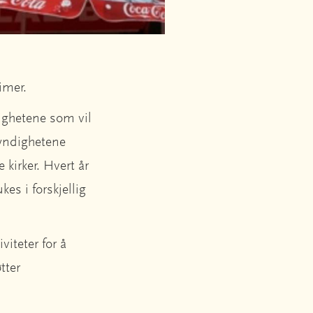
limer.
nighetene som vil
myndighetene
 kirker. Hvert år
es i forskjellig
viteter for å
tter