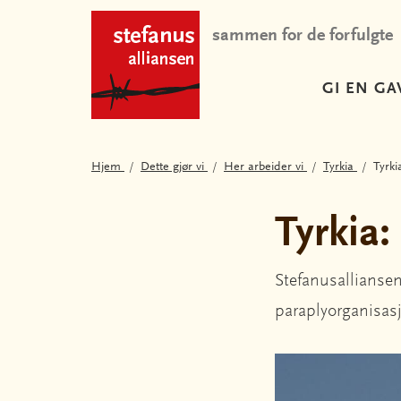
sammen for de forfulgte
GI EN GA
Hjem
Dette gjør vi
Her arbeider vi
Tyrkia
Tyrki
Tyrkia:
Stefanusalliansen
paraplyorganisasj