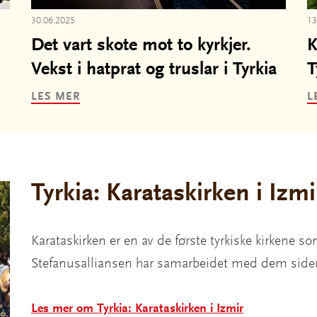
30.06.2025
13
Det vart skote mot to kyrkjer.
K
Vekst i hatprat og truslar i Tyrkia
T
LES MER
L
Tyrkia: Karataskirken i Izmi
Karataskirken er en av de første tyrkiske kirkene som
Stefanusalliansen har samarbeidet med dem sid
Les mer om Tyrkia: Karataskirken i Izmir