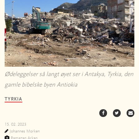
Ødeleggelser så langt øyet ser i Antakya, Tyrkia, den
gamle bibelske byen Antiokia
TYRKIA
15. 02. 2023
Johannes Morken
Ramazan Arkan