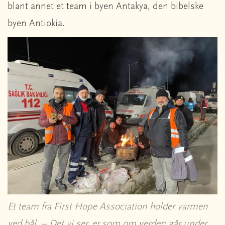
blant annet et team i byen Antakya, den bibelske
byen Antiokia.
Et team fra First Hope Association holder varmen
ved bål. – Det vi ser, er som om verden går under,