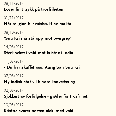
08/11/2017
Lover fullt trykk på trosfriheten
01/11/2017
Når religion blir misbrukt av makta
08/10/2017
‘Suu Kyi må stå opp mot overgrep’
14/08/2017
Sterk vekst i vald mot kristne i India
11/08/2017
- Du har skuffet oss, Aung San Suu Kyi
07/08/2017
Ny indisk stat vil hindre konvertering
02/06/2017
Sjokkert av forfølgelse - gløder for trosfrihet
19/05/2017
Kristne svarer nesten aldri med vold