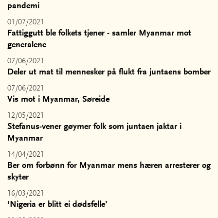
pandemi
01/07/2021
Fattiggutt ble folkets tjener - samler Myanmar mot
generalene
07/06/2021
Deler ut mat til mennesker på flukt fra juntaens bomber
07/06/2021
Vis mot i Myanmar, Søreide
12/05/2021
Stefanus-vener gøymer folk som juntaen jaktar i
Myanmar
14/04/2021
Ber om forbønn for Myanmar mens hæren arresterer og
skyter
16/03/2021
‘Nigeria er blitt ei dødsfelle’