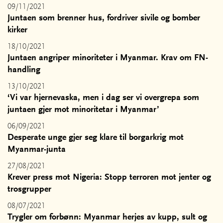
09/11/2021
Juntaen som brenner hus, fordriver sivile og bomber
kirker
18/10/2021
Juntaen angriper minoriteter i Myanmar. Krav om FN-
handling
13/10/2021
‘Vi var hjernevaska, men i dag ser vi overgrepa som
juntaen gjer mot minoritetar i Myanmar’
06/09/2021
Desperate unge gjer seg klare til borgarkrig mot
Myanmar-junta
27/08/2021
Krever press mot Nigeria: Stopp terroren mot jenter og
trosgrupper
08/07/2021
Trygler om forbønn: Myanmar herjes av kupp, sult og