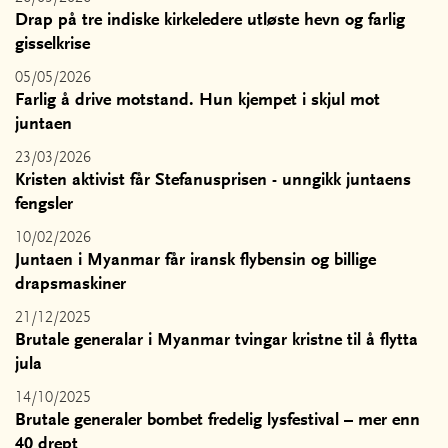
Drap på tre indiske kirkeledere utløste hevn og farlig
gisselkrise
05/05/2026
Farlig å drive motstand. Hun kjempet i skjul mot
juntaen
23/03/2026
Kristen aktivist får Stefanusprisen - unngikk juntaens
fengsler
10/02/2026
Juntaen i Myanmar får iransk flybensin og billige
drapsmaskiner
21/12/2025
Brutale generalar i Myanmar tvingar kristne til å flytta
jula
14/10/2025
Brutale generaler bombet fredelig lysfestival – mer enn
40 drept