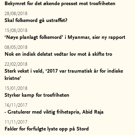
Bekymret for det økende presset mot trosfriheten
28/08/2018
Skal folkemord gå ustraffet?
15/08/2018
‘Nøye planlagt folkemord’ i Myanmar, sier ny rapport
08/05/2018
Nok en indisk delstat vedtar lov mot å skifte tro
22/02/2018
Sterk vekst i vald, ‘2017 var traumatisk år for indiske
kristne’
15/01/2018
Styrker kamp for trosfriheten
16/11/2017
- Gratulerer med viktig frihetspris, Abid Raja
11/11/2017
Fakler for forfulgte lyste opp på Stord