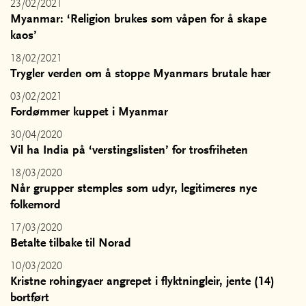
23/02/2021
Myanmar: ‘Religion brukes som våpen for å skape
kaos’
18/02/2021
Trygler verden om å stoppe Myanmars brutale hær
03/02/2021
Fordømmer kuppet i Myanmar
30/04/2020
Vil ha India på ‘verstingslisten’ for trosfriheten
18/03/2020
Når grupper stemples som udyr, legitimeres nye
folkemord
17/03/2020
Betalte tilbake til Norad
10/03/2020
Kristne rohingyaer angrepet i flyktningleir, jente (14)
bortført